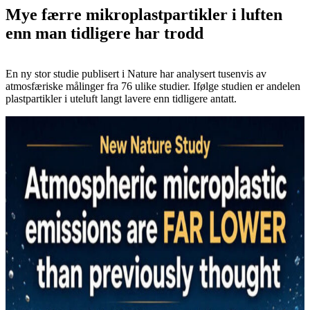
Mye færre mikroplastpartikler i luften
enn man tidligere har trodd
En ny stor studie publisert i Nature har analysert tusenvis av
atmosfæriske målinger fra 76 ulike studier. Ifølge studien er andelen
plastpartikler i uteluft langt lavere enn tidligere antatt.