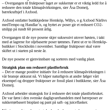
– Overgangen til fruktposer laget av sukkerrør er et viktig ledd for å
redusere den totale klimapåvirkningen, sier Åsa Domeij,
bærekraftsjef i Axfood.
Axfood omfatter butikkjedene Hemköp, Willys, o g Axfood Närlivs
medTempo og Handlar’n, og byttet av poser gir et redusert CO2-
utslipp på rundt 60 prosent årlig.
Overgangen til de nye posene skjer suksessivt utover høsten, i takt
med at lagrene for oljebaserte poser tømmes. Først ut er to Hemköp-
butikker i Stockholm i november. Samtlige fruktposer skal være
skiftet ut i starten på neste år.
De nye posene er gjenvinnbare og sorteres med vanlig plast.
Stratgisk plan om redusert plastforbruk
– Det er mange positive initiativ for å redusere klimapåvirkningen i
vår bransje akkurat nå. Vi håper naturligvis at andre følger vårt
eksempel og dropper fruktposer av fossil plast i butikkene, sier Åsa
Domeij.
Axfood arbeider strategisk for å redusere det totale plastforbruket.
De var først i den svenske dagligvarehandelen med bæreposer av
sukkerrørbasert bioplast og pant på saft- og juiceflasker.