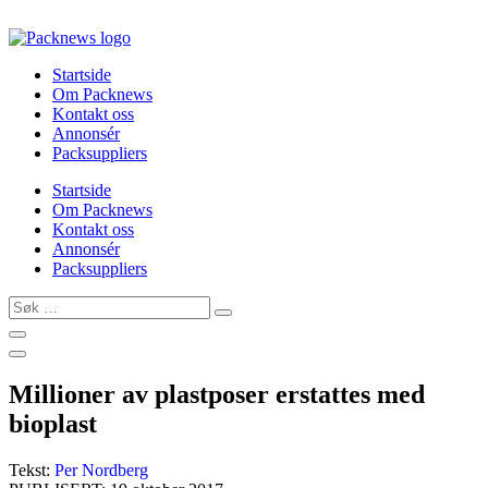
Skip
to
content
Startside
Om Packnews
Kontakt oss
Annonsér
Packsuppliers
Startside
Om Packnews
Kontakt oss
Annonsér
Packsuppliers
Søk
…
Millioner av plastposer erstattes med
bioplast
Tekst:
Per Nordberg