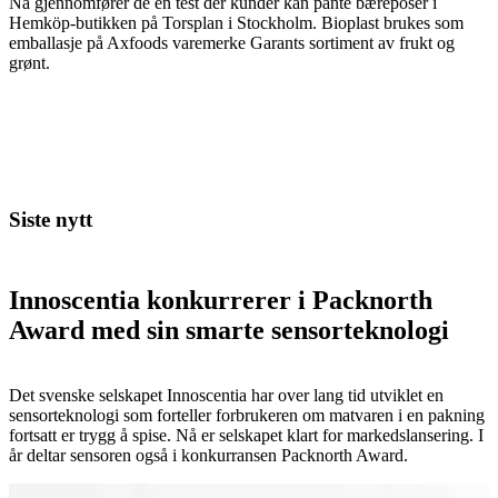
Nå gjennomfører de en test der kunder kan pante bæreposer i
Hemköp-butikken på Torsplan i Stockholm. Bioplast brukes som
emballasje på Axfoods varemerke Garants sortiment av frukt og
grønt.
Siste nytt
Innoscentia konkurrerer i Packnorth
Award med sin smarte sensorteknologi
Det svenske selskapet Innoscentia har over lang tid utviklet en
sensorteknologi som forteller forbrukeren om matvaren i en pakning
fortsatt er trygg å spise. Nå er selskapet klart for markedslansering. I
år deltar sensoren også i konkurransen Packnorth Award.