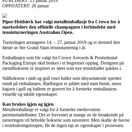
PUBLISERT: 13 januar 2019
OPPDATERT: 26 januar
Piper-Heidsieck har valgt metallemballasje fra Crown for å
markedsføre den offisielle champagnen i forbindelse med
tennisturneringen Australian Open.
Turneringen arrangeres 14. – 27. januar 2019 og er dermed den
første av fire Grand Slam tennisturnering i år.
Emballasjen som ble valgt fra Crown Aerosols & Promotional
Packaging Europe skal brukes i et begrenset opplag. Designen på
metallboksene er inspirert av røret som nye tennisballer pakkes i.
Stålboksene i rødt og gull viser baller som tilsynelatende spretter
rundt på emballasjen. Rødfargen er påført med matt finish, mens
logoen i gull og ballene er gravert for å forsterke emballasjens
visuelle og taktile egenskaper.
Kan brukes igjen og igjen
Metallemballasje er valgt for å forsterke merkevarens
premiumattributter. Det er forventet at mange av de besøkende på
turneringen vil beholde boksene som suvenirer. Men skulle de havne
i resirkuleringsloopen, får de ingen tap av egenskaper i prosessen.