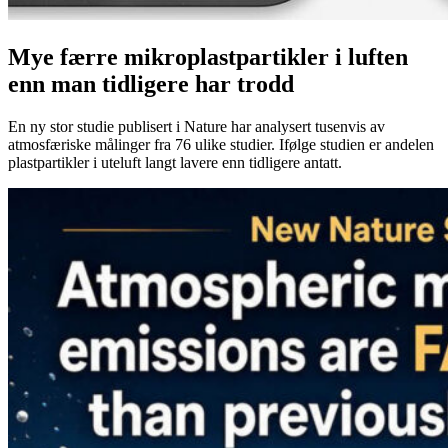
Mye færre mikroplastpartikler i luften
enn man tidligere har trodd
En ny stor studie publisert i Nature har analysert tusenvis av
atmosfæriske målinger fra 76 ulike studier. Ifølge studien er andelen
plastpartikler i uteluft langt lavere enn tidligere antatt.