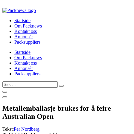
Skip
to
content
Startside
Om Packnews
Kontakt oss
Annonsér
Packsuppliers
Startside
Om Packnews
Kontakt oss
Annonsér
Packsuppliers
Søk
…
Metallemballasje brukes for å feire
Australian Open
Tekst:
Per Nordberg