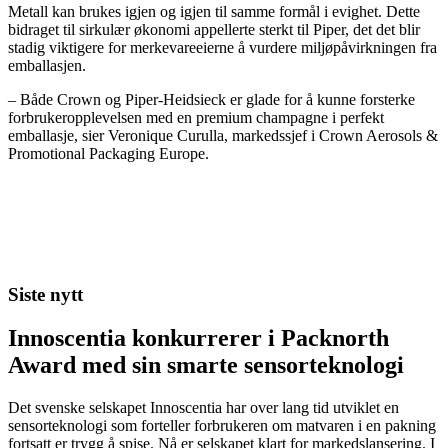
Metall kan brukes igjen og igjen til samme formål i evighet. Dette
bidraget til sirkulær økonomi appellerte sterkt til Piper, det det blir
stadig viktigere for merkevareeierne å vurdere miljøpåvirkningen fra
emballasjen.
– Både Crown og Piper-Heidsieck er glade for å kunne forsterke
forbrukeropplevelsen med en premium champagne i perfekt
emballasje, sier Veronique Curulla, markedssjef i Crown Aerosols &
Promotional Packaging Europe.
Siste nytt
Innoscentia konkurrerer i Packnorth
Award med sin smarte sensorteknologi
Det svenske selskapet Innoscentia har over lang tid utviklet en
sensorteknologi som forteller forbrukeren om matvaren i en pakning
fortsatt er trygg å spise. Nå er selskapet klart for markedslansering. I