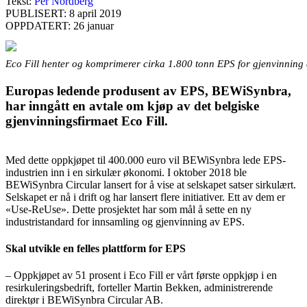
Tekst:
Per Nordberg
PUBLISERT: 8 april 2019
OPPDATERT: 26 januar
Eco Fill henter og komprimerer cirka 1.800 tonn EPS for gjenvinning å
Europas ledende produsent av EPS, BEWiSynbra,
har inngått en avtale om kjøp av det belgiske
gjenvinningsfirmaet Eco Fill.
Med dette oppkjøpet til 400.000 euro vil BEWiSynbra lede EPS-
industrien inn i en sirkulær økonomi. I oktober 2018 ble
BEWiSynbra Circular lansert for å vise at selskapet satser sirkulært.
Selskapet er nå i drift og har lansert flere initiativer. Ett av dem er
«Use-ReUse». Dette prosjektet har som mål å sette en ny
industristandard for innsamling og gjenvinning av EPS.
Skal utvikle en felles plattform for EPS
– Oppkjøpet av 51 prosent i Eco Fill er vårt første oppkjøp i en
resirkuleringsbedrift, forteller Martin Bekken, administrerende
direktør i BEWiSynbra Circular AB.