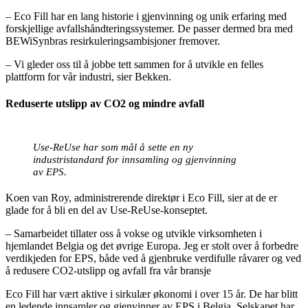
– Eco Fill har en lang historie i gjenvinning og unik erfaring med
forskjellige avfallshåndteringssystemer. De passer dermed bra med
BEWiSynbras resirkuleringsambisjoner fremover.
– Vi gleder oss til å jobbe tett sammen for å utvikle en felles
plattform for vår industri, sier Bekken.
Reduserte utslipp av CO2 og mindre avfall
Use-ReUse har som mål å sette en ny
industristandard for innsamling og gjenvinning
av EPS.
Koen van Roy, administrerende direktør i Eco Fill, sier at de er
glade for å bli en del av Use-ReUse-konseptet.
– Samarbeidet tillater oss å vokse og utvikle virksomheten i
hjemlandet Belgia og det øvrige Europa. Jeg er stolt over å forbedre
verdikjeden for EPS, både ved å gjenbruke verdifulle råvarer og ved
å redusere CO2-utslipp og avfall fra vår bransje
Eco Fill har vært aktive i sirkulær økonomi i over 15 år. De har blitt
en ledende innsamler og gjenvinner av EPS i Belgia. Selskapet har