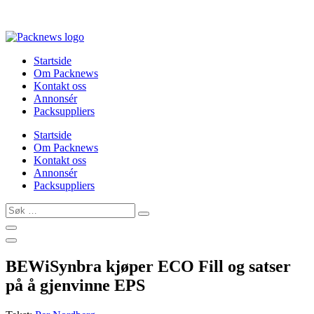
Skip
to
content
Startside
Om Packnews
Kontakt oss
Annonsér
Packsuppliers
Startside
Om Packnews
Kontakt oss
Annonsér
Packsuppliers
Søk
…
BEWiSynbra kjøper ECO Fill og satser
på å gjenvinne EPS