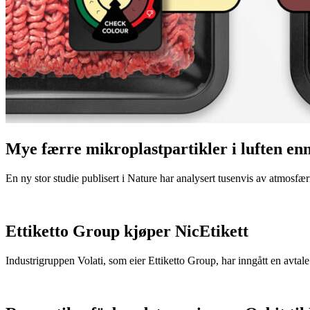
Mye færre mikroplastpartikler i luften en
En ny stor studie publisert i Nature har analysert tusenvis av atmosfæris
Ettiketto Group kjøper NicEtikett
Industrigruppen Volati, som eier Ettiketto Group, har inngått en avtal