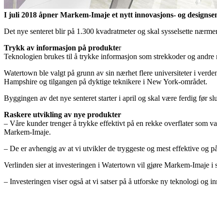
I juli 2018 åpner Markem-Imaje et nytt innovasjons- og designse
Det nye senteret blir på 1.300 kvadratmeter og skal sysselsette nærme
Trykk av informasjon på produkte
r
Teknologien brukes til å trykke informasjon som strekkoder og andre n
Watertown ble valgt på grunn av sin nærhet flere universiteter i ver
Hampshire og tilgangen på dyktige teknikere i New York-området.
Byggingen av det nye senteret starter i april og skal være ferdig før s
Raskere utvikling av nye produkter
– Våre kunder trenger å trykke effektivt på en rekke overflater som var
Markem-Imaje.
– De er avhengig av at vi utvikler de tryggeste og mest effektive og p
Verlinden sier at investeringen i Watertown vil gjøre Markem-Imaje i s
– Investeringen viser også at vi satser på å utforske ny teknologi og in