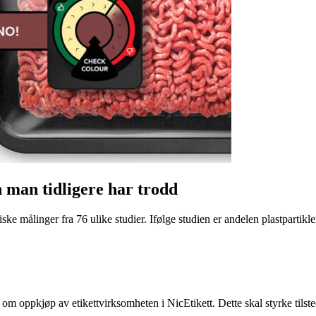
n man tidligere har trodd
ke målinger fra 76 ulike studier. Ifølge studien er andelen plastpartikler 
e om oppkjøp av etikettvirksomheten i NicEtikett. Dette skal styrke til