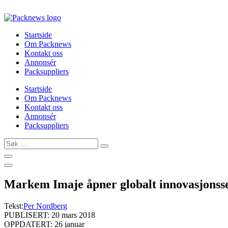
Skip
to
content
Startside
Om Packnews
Kontakt oss
Annonsér
Packsuppliers
Startside
Om Packnews
Kontakt oss
Annonsér
Packsuppliers
Søk
…
Markem Imaje åpner globalt innovasjonsse
Tekst:
Per Nordberg
PUBLISERT: 20 mars 2018
OPPDATERT: 26 januar