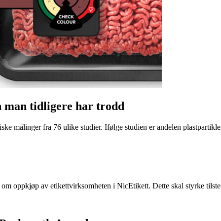
n man tidligere har trodd
ke målinger fra 76 ulike studier. Ifølge studien er andelen plastpartikler 
e om oppkjøp av etikettvirksomheten i NicEtikett. Dette skal styrke til