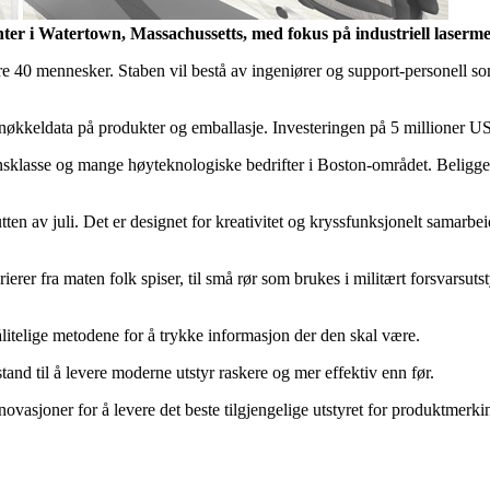
nter i Watertown, Massachussetts, med fokus på industriell laserm
re 40 mennesker. Staben vil bestå av ingeniører og support-personell so
økkeldata på produkter og emballasje. Investeringen på 5 millioner USD
densklasse og mange høyteknologiske bedrifter i Boston-området. Beligge
lutten av juli. Det er designet for kreativitet og kryssfunksjonelt samar
ierer fra maten folk spiser, til små rør som brukes i militært forsvarsu
ålitelige metodene for å trykke informasjon der den skal være.
tand til å levere moderne utstyr raskere og mer effektiv enn før.
novasjoner for å levere det beste tilgjengelige utstyret for produktmerki