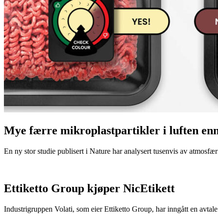
Mye færre mikroplastpartikler i luften en
En ny stor studie publisert i Nature har analysert tusenvis av atmosfæris
Ettiketto Group kjøper NicEtikett
Industrigruppen Volati, som eier Ettiketto Group, har inngått en avtal