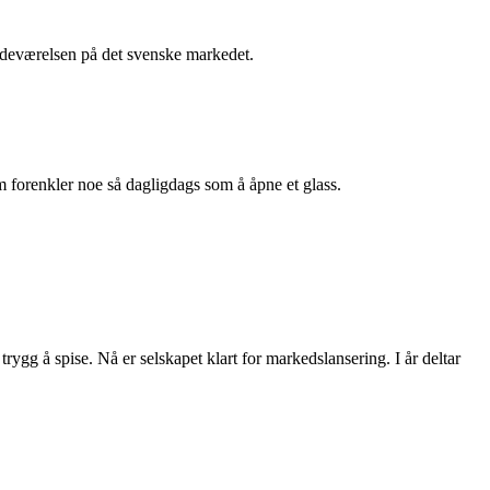
stedeværelsen på det svenske markedet.
m forenkler noe så dagligdags som å åpne et glass.
rygg å spise. Nå er selskapet klart for markedslansering. I år deltar