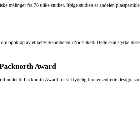
ke målinger fra 76 ulike studier. Ifølge studien er andelen plastpartikler 
e om oppkjøp av etikettvirksomheten i NicEtikett. Dette skal styrke til
 Packnorth Award
rbundet til Packnorth Award for sitt tydelig brukersentrerte design, so