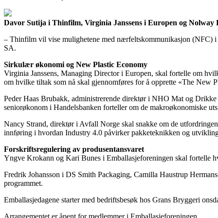
Davor Sutija i Thinfilm, Virginia Janssens i Europen og Nolway
– Thinfilm vil vise mulighetene med nærfeltskommunikasjon (NFC) i em
SA.
Sirkulær økonomi og New Plastic Economy
Virginia Janssens, Managing Director i Europen, skal fortelle om hv
om hvilke tiltak som nå skal gjennomføres for å opprette «The New 
Peder Haas Brubakk, administrerende direktør i NHO Mat og Drikke s
seniorøkonom i Handelsbanken forteller om de makroøkonomiske uts
Nancy Strand, direktør i Avfall Norge skal snakke om de utfordringe
innføring i hvordan Industry 4.0 påvirker pakketeknikken og utvikli
Forskriftsregulering av produsentansvaret
Yngve Krokann og Kari Bunes i Emballasjeforeningen skal fortelle hva 
Fredrik Johansson i DS Smith Packaging, Camilla Haustrup Hermansen
programmet.
Emballasjedagene starter med bedriftsbesøk hos Grans Bryggeri onsd
Arrangementet er åpent for medlemmer i Emballasjeforeningen.