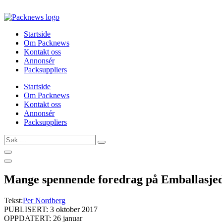
Skip
to
content
Startside
Om Packnews
Kontakt oss
Annonsér
Packsuppliers
Startside
Om Packnews
Kontakt oss
Annonsér
Packsuppliers
Søk
…
Mange spennende foredrag på Emballasje
Tekst:
Per Nordberg
PUBLISERT: 3 oktober 2017
OPPDATERT: 26 januar