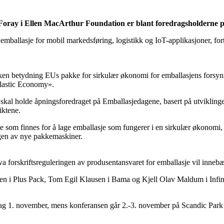
 Foray i Ellen MacArthur Foundation er blant foredragsholderne 
ballasje for mobil markedsføring, logistikk og IoT-applikasjoner, fort
ilken betydning EUs pakke for sirkulær økonomi for emballasjens forsy
Plastic Economy».
kal holde åpningsforedraget på Emballasjedagene, basert på utviklinge
iktene.
ne som finnes for å lage emballasje som fungerer i en sirkulær økonom
ngen av nye pakkemaskiner.
forskriftsreguleringen av produsentansvaret for emballasje vil innebære
 i Plus Pack, Tom Egil Klausen i Bama og Kjell Olav Maldum i Infini
ag 1. november, mens konferansen går 2.-3. november på Scandic Park 