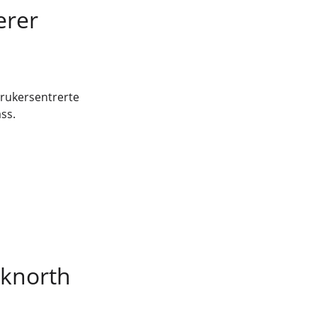
erer
brukersentrerte
ss.
cknorth