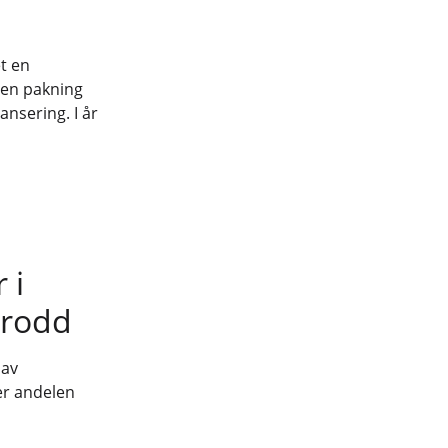
et en
 en pakning
ansering. I år
 i
trodd
 av
 er andelen