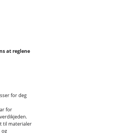
ns at reglene
sser for deg
r for
verdikjeden.
 til materialer
r og