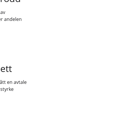
 av
 er andelen
ett
ått en avtale
 styrke