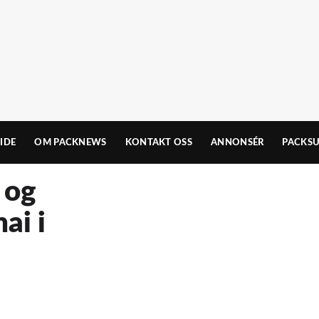
IDE
OM PACKNEWS
KONTAKT OSS
ANNONSÉR
PACKSU
 og
ai i