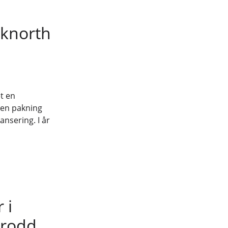
cknorth
et en
 en pakning
ansering. I år
 i
trodd