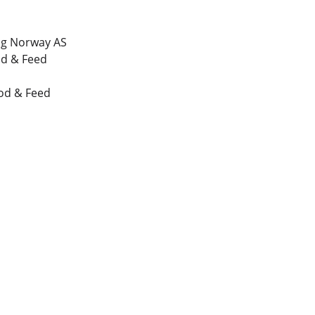
ing Norway AS
od & Feed
ood & Feed