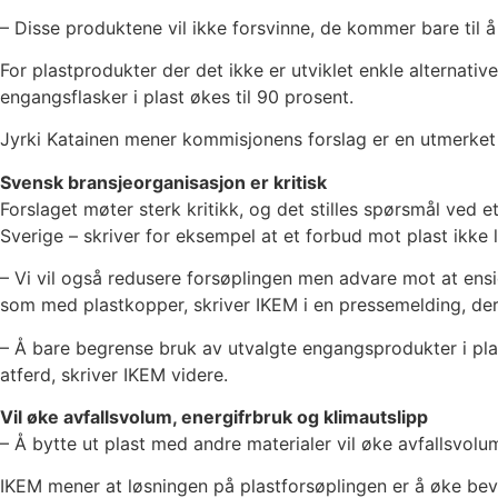
– Disse produktene vil ikke forsvinne, de kommer bare til 
For plastprodukter der det ikke er utviklet enkle alternat
engangsflasker i plast økes til 90 prosent.
Jyrki Katainen mener kommisjonens forslag er en utmerket an
Svensk bransjeorganisasjon er kritisk
Forslaget møter sterk kritikk, og det stilles spørsmål ved
Sverige – skriver for eksempel at et forbud mot plast ikke 
– Vi vil også redusere forsøplingen men advare mot at ensi
som med plastkopper, skriver IKEM i en pressemelding, der
– Å bare begrense bruk av utvalgte engangsprodukter i plast
atferd, skriver IKEM videre.
Vil øke avfallsvolum, energifrbruk og klimautslipp
– Å bytte ut plast med andre materialer vil øke avfallsvol
IKEM mener at løsningen på plastforsøplingen er å øke bev