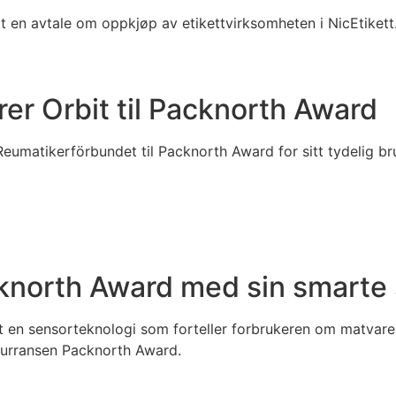
tt en avtale om oppkjøp av etikettvirksomheten i NicEtikett
r Orbit til Packnorth Award
Reumatikerförbundet til Packnorth Award for sitt tydelig b
cknorth Award med sin smarte
et en sensorteknologi som forteller forbrukeren om matvaren
nkurransen Packnorth Award.