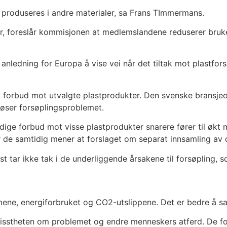
å produseres i andre materialer, sa Frans TImmermans.
iver, foreslår kommisjonen at medlemslandene reduserer bruk
ledning for Europa å vise vei når det tiltak mot plastforsø
 et forbud mot utvalgte plastprodukter. Den svenske bransje
løser forsøplingsproblemet.
dige forbud mot visse plastprodukter snarere fører til økt 
 de samtidig mener at forslaget om separat innsamling av d
 tar ikke tak i de underliggende årsakene til forsøpling, s
umene, energiforbruket og CO2-utslippene. Det er bedre å sa
isstheten om problemet og endre menneskers atferd. De fore