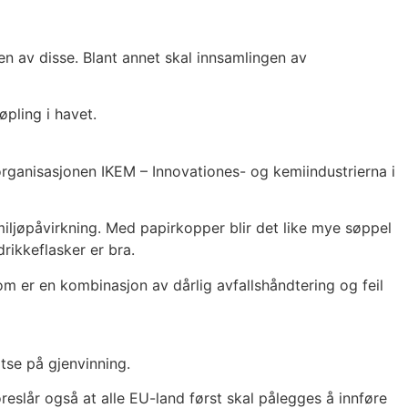
en av disse. Blant annet skal innsamlingen av
pling i havet.
organisasjonen IKEM – Innovationes- og kemiindustrierna i
miljøpåvirkning. Med papirkopper blir det like mye søppel
rikkeflasker er bra.
om er en kombinasjon av dårlig avfallshåndtering og feil
tse på gjenvinning.
slår også at alle EU-land først skal pålegges å innføre