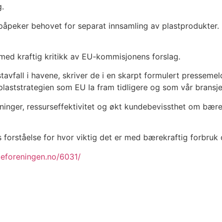
g.
g påpeker behovet for separat innsamling av plastprodukter.
ed kraftig kritikk av EU-kommisjonens forslag.
avfall i havene, skriver de i en skarpt formulert pressemel
plaststrategien som EU la fram tidligere og som vår bransje s
sninger, ressurseffektivitet og økt kundebevissthet om bære
 forståelse for hvor viktig det er med bærekraftig forbruk o
jeforeningen.no/6031/