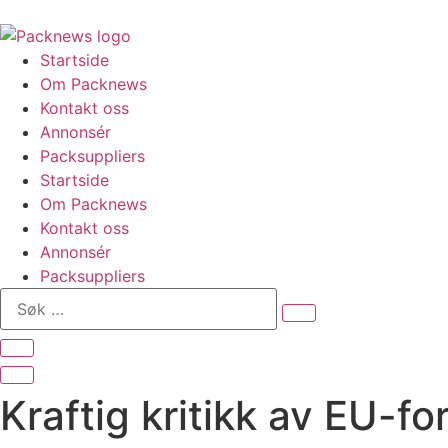
Skip
to
content
Startside
Om Packnews
Kontakt oss
Annonsér
Packsuppliers
Startside
Om Packnews
Kontakt oss
Annonsér
Packsuppliers
Søk
…
Kraftig kritikk av EU-fo