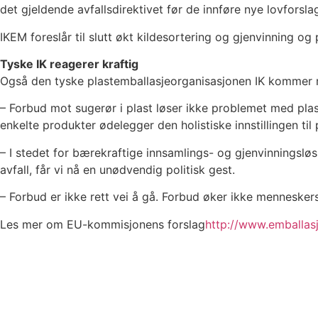
det gjeldende avfallsdirektivet før de innføre nye lovforsla
IKEM foreslår til slutt økt kildesortering og gjenvinning o
Tyske IK reagerer kraftig
Også den tyske plastemballasjeorganisasjonen IK kommer m
– Forbud mot sugerør i plast løser ikke problemet med plast
enkelte produkter ødelegger den holistiske innstillingen til 
– I stedet for bærekraftige innsamlings- og gjenvinningslø
avfall, får vi nå en unødvendig politisk gest.
– Forbud er ikke rett vei å gå. Forbud øker ikke menneskers
Les mer om EU-kommisjonens forslag
http://www.emballas