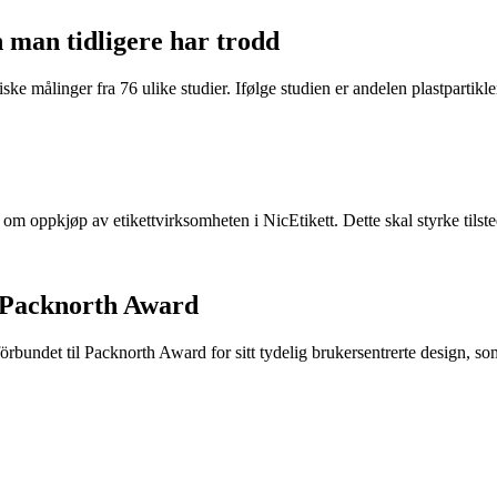
n man tidligere har trodd
ke målinger fra 76 ulike studier. Ifølge studien er andelen plastpartikler 
e om oppkjøp av etikettvirksomheten i NicEtikett. Dette skal styrke til
 Packnorth Award
rbundet til Packnorth Award for sitt tydelig brukersentrerte design, so