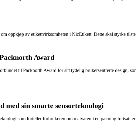
e om oppkjøp av etikettvirksomheten i NicEtikett. Dette skal styrke til
 Packnorth Award
rbundet til Packnorth Award for sitt tydelig brukersentrerte design, so
d med sin smarte sensorteknologi
eknologi som forteller forbrukeren om matvaren i en pakning fortsatt er t