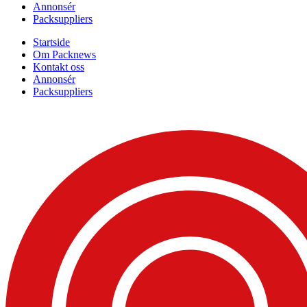
Annonsér
Packsuppliers
Startside
Om Packnews
Kontakt oss
Annonsér
Packsuppliers