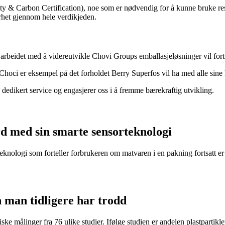
lity & Carbon Certification), noe som er nødvendig for å kunne bruke res
arhet gjennom hele verdikjeden.
 arbeidet med å videreutvikle Chovi Groups emballasjeløsninger vil for
 Choci er eksempel på det forholdet Berry Superfos vil ha med alle sine
dedikert service og engasjerer oss i å fremme bærekraftig utvikling.
d med sin smarte sensorteknologi
eknologi som forteller forbrukeren om matvaren i en pakning fortsatt er t
n man tidligere har trodd
ke målinger fra 76 ulike studier. Ifølge studien er andelen plastpartikler 