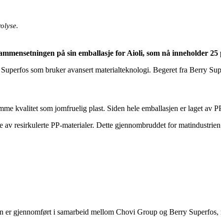
olyse.
ensetningen på sin emballasje for Aioli, som nå inneholder 25 pr
perfos som bruker avansert materialteknologi. Begeret fra Berry Superfo
me kvalitet som jomfruelig plast. Siden hele emballasjen er laget av P
sje av resirkulerte PP-materialer. Dette gjennombruddet for matindustr
n er gjennomført i samarbeid mellom Chovi Group og Berry Superfos, me