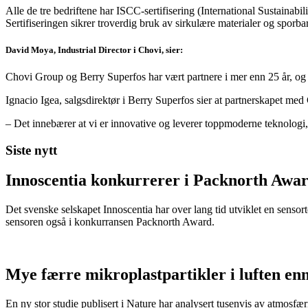
Alle de tre bedriftene har ISCC-sertifisering (International Sustainabi
Sertifiseringen sikrer troverdig bruk av sirkulære materialer og sporb
David Moya, Industrial Director i Chovi, sier:
Chovi Group og Berry Superfos har vært partnere i mer enn 25 år, og
Ignacio Igea, salgsdirektør i Berry Superfos sier at partnerskapet med
– Det innebærer at vi er innovative og leverer toppmoderne teknologi, 
Siste nytt
Innoscentia konkurrerer i Packnorth Awar
Det svenske selskapet Innoscentia har over lang tid utviklet en sensort
sensoren også i konkurransen Packnorth Award.
Mye færre mikroplastpartikler i luften en
En ny stor studie publisert i Nature har analysert tusenvis av atmosfæris