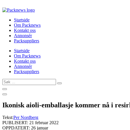
Skip
to
content
Startside
Om Packnews
Kontakt oss
Annonsér
Packsuppliers
Startside
Om Packnews
Kontakt oss
Annonsér
Packsuppliers
Søk
…
Ikonisk aioli-emballasje kommer nå i resir
Tekst:
Per Nordberg
PUBLISERT: 21 februar 2022
OPPDATERT: 26 januar