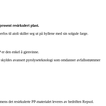
osent resirkulert plast.
s til aioli skiller seg ut på hyllene med sin solgule farge.
P er den enkel å gjenvinne.
ien skyldes avansert pyrolyseteknologi som omdanner avfallsstrømmer
ns det resirkulerte PP-materialet leveres av bedriften Repsol.