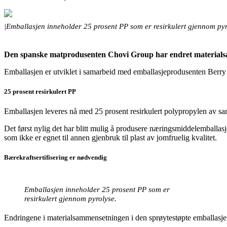
|Emballasjen inneholder 25 prosent PP som er resirkulert gjennom pyr
Den spanske matprodusenten Chovi Group har endret materialsamm
Emballasjen er utviklet i samarbeid med emballasjeprodusenten Berry Su
25 prosent resirkulert PP
Emballasjen leveres nå med 25 prosent resirkulert polypropylen av sam
Det først nylig det har blitt mulig å produsere næringsmiddelemballa
som ikke er egnet til annen gjenbruk til plast av jomfruelig kvalitet.
Bærekraftsertifisering er nødvendig
Emballasjen inneholder 25 prosent PP som er
resirkulert gjennom pyrolyse.
Endringene i materialsammensetningen i den sprøytestøpte emballasje