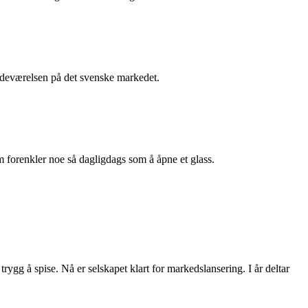
stedeværelsen på det svenske markedet.
m forenkler noe så dagligdags som å åpne et glass.
rygg å spise. Nå er selskapet klart for markedslansering. I år deltar