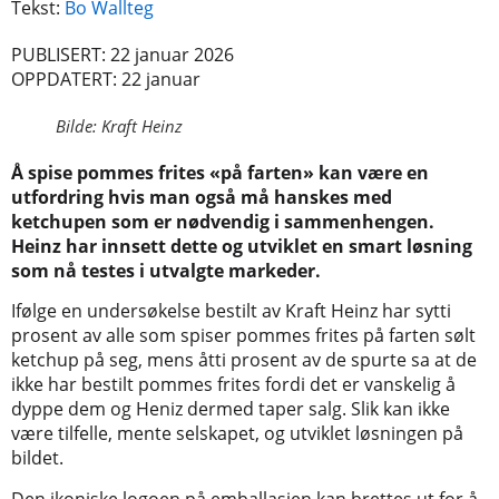
Tekst:
Bo Wallteg
PUBLISERT: 22 januar 2026
OPPDATERT: 22 januar
Bilde: Kraft Heinz
Å spise pommes frites «på farten» kan være en
utfordring hvis man også må hanskes med
ketchupen som er nødvendig i sammenhengen.
Heinz har innsett dette og utviklet en smart løsning
som nå testes i utvalgte markeder.
Ifølge en undersøkelse bestilt av Kraft Heinz har sytti
prosent av alle som spiser pommes frites på farten sølt
ketchup på seg, mens åtti prosent av de spurte sa at de
ikke har bestilt pommes frites fordi det er vanskelig å
dyppe dem og Heniz dermed taper salg. Slik kan ikke
være tilfelle, mente selskapet, og utviklet løsningen på
bildet.
Den ikoniske logoen på emballasjen kan brettes ut for å