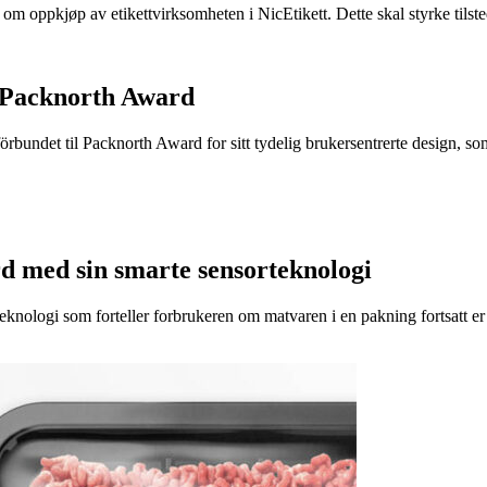
e om oppkjøp av etikettvirksomheten i NicEtikett. Dette skal styrke til
 Packnorth Award
rbundet til Packnorth Award for sitt tydelig brukersentrerte design, so
d med sin smarte sensorteknologi
eknologi som forteller forbrukeren om matvaren i en pakning fortsatt er t