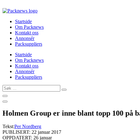
Skip
to
content
Startside
Om Packnews
Kontakt oss
Annonsér
Packsuppliers
Startside
Om Packnews
Kontakt oss
Annonsér
Packsuppliers
Søk
…
Holmen Group er inne blant topp 100 på b
Tekst:
Per Nordberg
PUBLISERT: 22 januar 2017
OPPDATERT: 26 januar