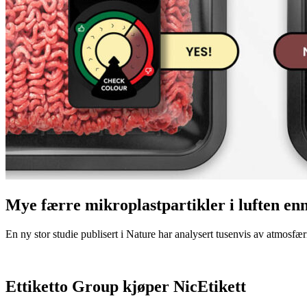
Mye færre mikroplastpartikler i luften en
En ny stor studie publisert i Nature har analysert tusenvis av atmosfæris
Ettiketto Group kjøper NicEtikett