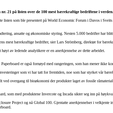
. 21 på listen over de 100 mest bærekraftige bedriftene i verden
lte listen som ble presentert på World Economic Forum i Davos i Sveits
dtering, ansatte og økonomiske styring. Nesten 5.000 bedrifter har blitt
ens mest bærekraftige bedrifter, sier Lars Strömberg, direktør for bærek
 høyt av ledende analytikere er en anerkjennelse av dette arbeidet.
Paperboard er også fornøyd med rangeringen, som han mener ikke kom
nvesteringer som vi har tatt for fremtiden, noe som har styrket vår bærekr
t ved overgang til bioøkonomi der produkter laget av fossile råmateriale
d, som med produktene Invercote og Incada sikter seg inn på høykvalitets
sure Project og nå Global 100. Gjentatte anerkjennelser i velkjente ind
rboard.