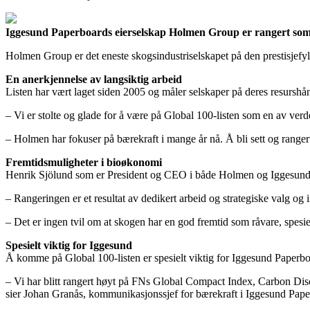
Iggesund Paperboards eierselskap Holmen Group er rangert som nr
Holmen Group er det eneste skogsindustriselskapet på den prestisjefy
En anerkjennelse av langsiktig arbeid
Listen har vært laget siden 2005 og måler selskaper på deres resurshån
– Vi er stolte og glade for å være på Global 100-listen som en av verd
– Holmen har fokuser på bærekraft i mange år nå. Å bli sett og rangert
Fremtidsmuligheter i bioøkonomi
Henrik Sjölund som er President og CEO i både Holmen og Iggesund 
– Rangeringen er et resultat av dedikert arbeid og strategiske valg og i
– Det er ingen tvil om at skogen har en god fremtid som råvare, spesiel
Spesielt viktig for Iggesund
Å komme på Global 100-listen er spesielt viktig for Iggesund Paperboar
– Vi har blitt rangert høyt på FNs Global Compact Index, Carbon Disclo
sier Johan Granås, kommunikasjonssjef for bærekraft i Iggesund Pape