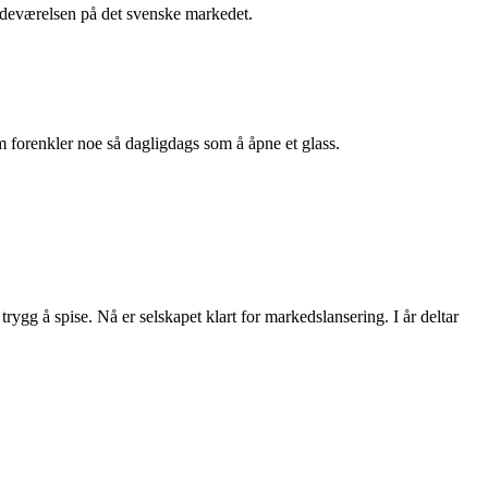
stedeværelsen på det svenske markedet.
m forenkler noe så dagligdags som å åpne et glass.
rygg å spise. Nå er selskapet klart for markedslansering. I år deltar