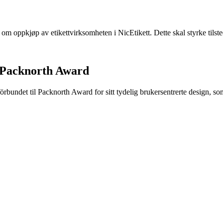
e om oppkjøp av etikettvirksomheten i NicEtikett. Dette skal styrke til
 Packnorth Award
rbundet til Packnorth Award for sitt tydelig brukersentrerte design, so