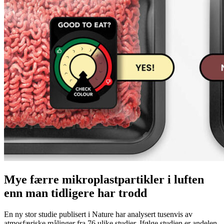
Mye færre mikroplastpartikler i luften
enn man tidligere har trodd
En ny stor studie publisert i Nature har analysert tusenvis av
atmosfæriske målinger fra 76 ulike studier. Ifølge studien er andelen