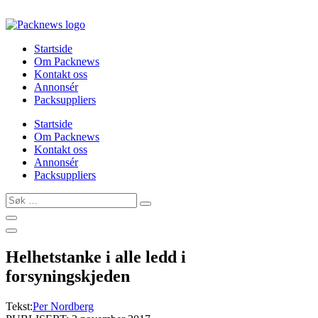
Skip
to
content
Startside
Om Packnews
Kontakt oss
Annonsér
Packsuppliers
Startside
Om Packnews
Kontakt oss
Annonsér
Packsuppliers
Søk
…
Helhetstanke i alle ledd i
forsyningskjeden
Tekst:
Per Nordberg