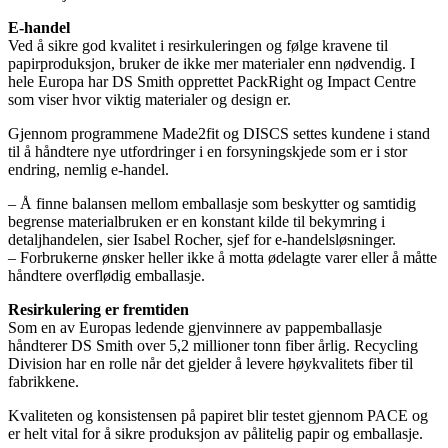
E-handel
Ved å sikre god kvalitet i resirkuleringen og følge kravene til
papirproduksjon, bruker de ikke mer materialer enn nødvendig. I
hele Europa har DS Smith opprettet PackRight og Impact Centre
som viser hvor viktig materialer og design er.
Gjennom programmene Made2fit og DISCS settes kundene i stand
til å håndtere nye utfordringer i en forsyningskjede som er i stor
endring, nemlig e-handel.
– Å finne balansen mellom emballasje som beskytter og samtidig
begrense materialbruken er en konstant kilde til bekymring i
detaljhandelen, sier Isabel Rocher, sjef for e-handelsløsninger.
– Forbrukerne ønsker heller ikke å motta ødelagte varer eller å måtte
håndtere overflødig emballasje.
Resirkulering er fremtiden
Som en av Europas ledende gjenvinnere av pappemballasje
håndterer DS Smith over 5,2 millioner tonn fiber årlig. Recycling
Division har en rolle når det gjelder å levere høykvalitets fiber til
fabrikkene.
Kvaliteten og konsistensen på papiret blir testet gjennom PACE og
er helt vital for å sikre produksjon av pålitelig papir og emballasje.