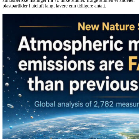
atmosfæriske målinger fra 76 ulike studier. Ifølge studien er andelen
plastpartikler i uteluft langt lavere enn tidligere antatt.