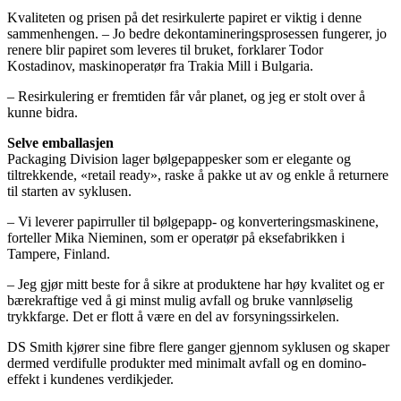
Kvaliteten og prisen på det resirkulerte papiret er viktig i denne
sammenhengen. – Jo bedre dekontamineringsprosessen fungerer, jo
renere blir papiret som leveres til bruket, forklarer Todor
Kostadinov, maskinoperatør fra Trakia Mill i Bulgaria.
– Resirkulering er fremtiden får vår planet, og jeg er stolt over å
kunne bidra.
Selve emballasjen
Packaging Division lager bølgepappesker som er elegante og
tiltrekkende, «retail ready», raske å pakke ut av og enkle å returnere
til starten av syklusen.
– Vi leverer papirruller til bølgepapp- og konverteringsmaskinene,
forteller Mika Nieminen, som er operatør på eksefabrikken i
Tampere, Finland.
– Jeg gjør mitt beste for å sikre at produktene har høy kvalitet og er
bærekraftige ved å gi minst mulig avfall og bruke vannløselig
trykkfarge. Det er flott å være en del av forsyningssirkelen.
DS Smith kjører sine fibre flere ganger gjennom syklusen og skaper
dermed verdifulle produkter med minimalt avfall og en domino-
effekt i kundenes verdikjeder.