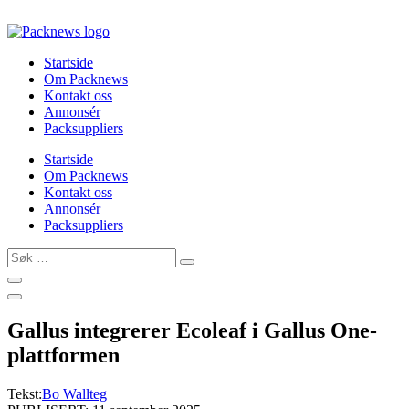
Skip
to
content
Startside
Om Packnews
Kontakt oss
Annonsér
Packsuppliers
Startside
Om Packnews
Kontakt oss
Annonsér
Packsuppliers
Søk
…
Gallus integrerer Ecoleaf i Gallus One-
plattformen
Tekst:
Bo Wallteg