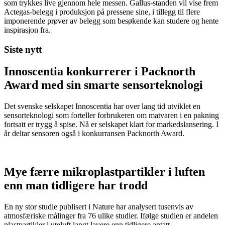
som trykkes live gjennom hele messen. Gallus-standen vil vise frem
Actegas-belegg i produksjon på pressene sine, i tillegg til flere
imponerende prøver av belegg som besøkende kan studere og hente
inspirasjon fra.
Siste nytt
Innoscentia konkurrerer i Packnorth
Award med sin smarte sensorteknologi
Det svenske selskapet Innoscentia har over lang tid utviklet en
sensorteknologi som forteller forbrukeren om matvaren i en pakning
fortsatt er trygg å spise. Nå er selskapet klart for markedslansering. I
år deltar sensoren også i konkurransen Packnorth Award.
Mye færre mikroplastpartikler i luften
enn man tidligere har trodd
En ny stor studie publisert i Nature har analysert tusenvis av
atmosfæriske målinger fra 76 ulike studier. Ifølge studien er andelen
plastpartikler i uteluft langt lavere enn tidligere antatt.