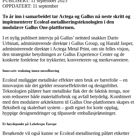
PUBLISERT: 11 september 2025
OPPDATERT: 11 september
To år inn i samarbeidet tar Actega og Gallus nå neste skritt og
implementerer Ecoleaf-metalliseringsteknologien i den
modulære Gallus One-plattformen.
I et nylig publisert intervju på Gallus’ nettsted snakker Dario
Urbinati, administrerende direktør i Gallus Group, og Harald Jasper,
administrerende direktør i Actega Metal Print, om sin felles visjon,
den strategiske betydningen av Gallus Experience Center og de
konkrete fordelene for trykkerier, konverterere og merkevareeiere.
Innovativ tenkning innen metallisering
Ecoleaf muliggjør metalliske effekter uten bruk av bærefolie – en
innovasjon når det gjelder ressurseffektivitet og designfrihet.
Teknologien påfører bare metalliske flak der de faktisk trengs, noe
som reduserer både materialforbruk og avfall betydelig. Kombinert
med den modulære arkitekturen til Gallus One-plattformen skapes et
fleksibelt og skalerbart system – godt egnet for korte opplag,
hyppige designendringer og tilpassede emballasjeløsninger.
Et høydepunkt på Labelexpo Europe
Besøkende vil også kunne se Ecoleaf-metallisering påført etiketter