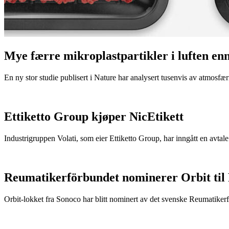
Mye færre mikroplastpartikler i luften en
En ny stor studie publisert i Nature har analysert tusenvis av atmosfæris
Ettiketto Group kjøper NicEtikett
Industrigruppen Volati, som eier Ettiketto Group, har inngått en avtal
Reumatikerförbundet nominerer Orbit til
Orbit-lokket fra Sonoco har blitt nominert av det svenske Reumatikerfö