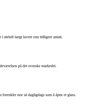
i uteluft langt lavere enn tidligere antatt.
stedeværelsen på det svenske markedet.
m forenkler noe så dagligdags som å åpne et glass.