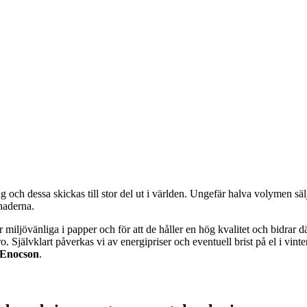
ch dessa skickas till stor del ut i världen. Ungefär halva volymen säljs 
naderna.
r miljövänliga i papper och för att de håller en hög kvalitet och bidrar d
tro. Självklart påverkas vi av energipriser och eventuell brist på el i vi
 Enocson
.