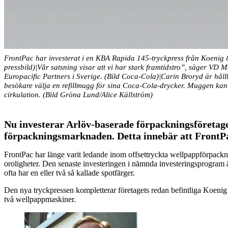
FrontPac har investerat i en KBA Rapida 145-tryckpress från Koenig
pressbild)|Vår satsning visar att vi har stark framtidstro”, säger V
Europacific Partners i Sverige. (Bild Coca-Cola)|Carin Broryd är hå
besökare välja en refillmugg för sina Coca-Cola-drycker. Muggen kan
cirkulation. (Bild Gröna Lund/Alice Källström)
Nu investerar Arlöv-baserade förpackningsföretag
förpackningsmarknaden. Detta innebär att FrontPac
FrontPac har länge varit ledande inom offsettryckta wellpappförpackn
oroligheter. Den senaste investeringen i nämnda investeringsprogram 
ofta har en eller två så kallade spotfärger.
Den nya tryckpressen kompletterar företagets redan befintliga Koeni
två wellpappmaskiner.