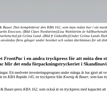
 & Bauer. Den kompletterar den KBA 162, som man redan har i sin mask
D Martin Enocson. (Bild Claes Nordström)|Lisa Wahlström är hållbarhetsd
llbarhetschef på Gröna Lund. (Bild fr LinkedIn)|Under Gröna Lunds Ha
 användas flera gånger under besöket och sedan återlämnas för att disk
et
FrontPac
i en andra tryckpress för att möta den s
 blir det enda förpackningstryckeriet i Skandinavi
ingar. Ett medvetet investeringsprogram under många år har gjort att v
är en
KBA Rapida 145
, en tryckpress från
Koenig & Bauer
, som kan tr
g & Bauer-press
KBA 162
, som också är en tryckpress med kapacitet att