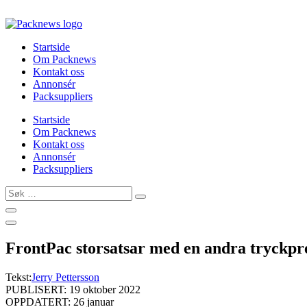
Skip
to
content
Startside
Om Packnews
Kontakt oss
Annonsér
Packsuppliers
Startside
Om Packnews
Kontakt oss
Annonsér
Packsuppliers
Søk
…
FrontPac storsatsar med en andra tryckpr
Tekst:
Jerry Pettersson
PUBLISERT: 19 oktober 2022
OPPDATERT: 26 januar