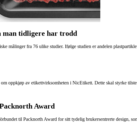
n man tidligere har trodd
ke målinger fra 76 ulike studier. Ifølge studien er andelen plastpartikler 
e om oppkjøp av etikettvirksomheten i NicEtikett. Dette skal styrke til
 Packnorth Award
rbundet til Packnorth Award for sitt tydelig brukersentrerte design, so