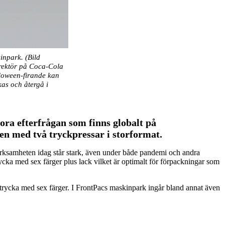
inpark. (Bild
irektör på Coca-Cola
lloween-firande kan
as och återgå i
tora efterfrågan som finns globalt på
en med två tryckpressar i storformat.
erksamheten idag står stark, även under både pandemi och andra
ycka med sex färger plus lack vilket är optimalt för förpackningar som
 trycka med sex färger. I FrontPacs maskinpark ingår bland annat även