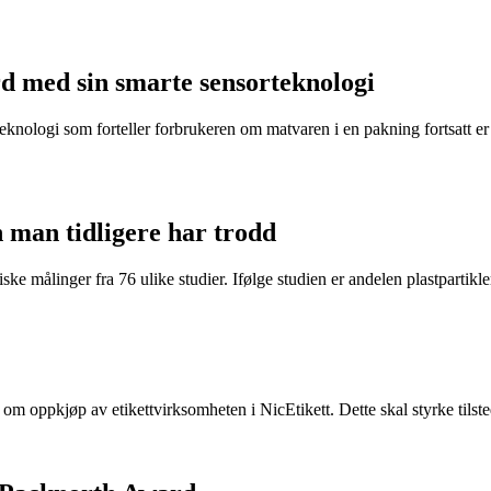
d med sin smarte sensorteknologi
eknologi som forteller forbrukeren om matvaren i en pakning fortsatt er t
n man tidligere har trodd
ke målinger fra 76 ulike studier. Ifølge studien er andelen plastpartikler 
e om oppkjøp av etikettvirksomheten i NicEtikett. Dette skal styrke til