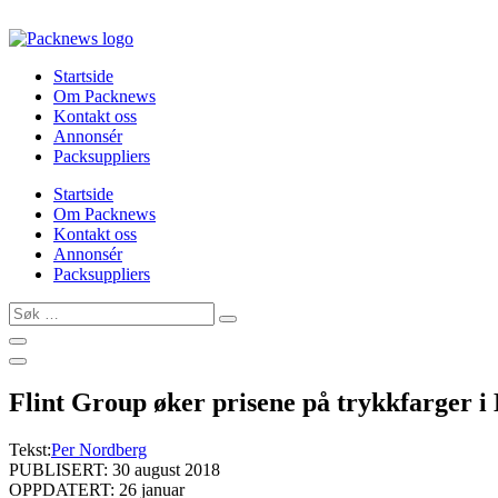
Skip
to
content
Startside
Om Packnews
Kontakt oss
Annonsér
Packsuppliers
Startside
Om Packnews
Kontakt oss
Annonsér
Packsuppliers
Søk
…
Flint Group øker prisene på trykkfarger i
Tekst:
Per Nordberg
PUBLISERT: 30 august 2018
OPPDATERT: 26 januar