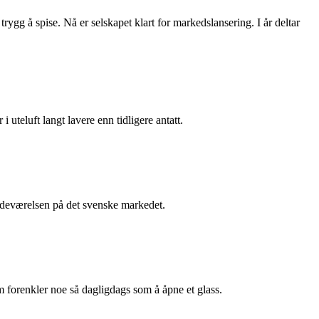
rygg å spise. Nå er selskapet klart for markedslansering. I år deltar
i uteluft langt lavere enn tidligere antatt.
stedeværelsen på det svenske markedet.
m forenkler noe så dagligdags som å åpne et glass.