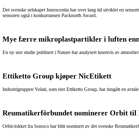
Det svenske selskapet Innoscentia har over lang tid utviklet en sensort
sensoren også i konkurransen Packnorth Award.
Mye færre mikroplastpartikler i luften en
En ny stor studie publisert i Nature har analysert tusenvis av atmosfæris
Ettiketto Group kjøper NicEtikett
Industrigruppen Volati, som eier Ettiketto Group, har inngått en avtal
Reumatikerförbundet nominerer Orbit til
Orbit-lokket fra Sonoco har blitt nominert av det svenske Reumatikerfö