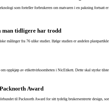
eknologi som forteller forbrukeren om matvaren i en pakning fortsatt er t
n man tidligere har trodd
ke målinger fra 76 ulike studier. Ifølge studien er andelen plastpartikler 
e om oppkjøp av etikettvirksomheten i NicEtikett. Dette skal styrke til
 Packnorth Award
rbundet til Packnorth Award for sitt tydelig brukersentrerte design, so