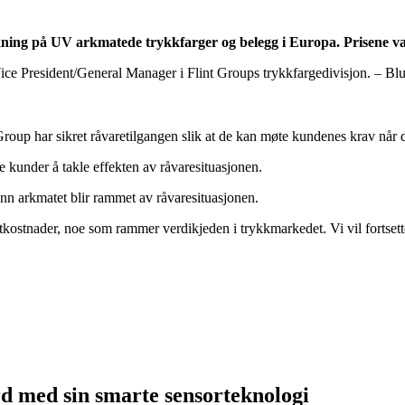
ning på UV arkmatede trykkfarger og belegg i Europa. Prisene var
ice President/General Manager i Flint Groups trykkfargedivisjon. – Blue
Group har sikret råvaretilgangen slik at de kan møte kundenes krav når d
re kunder å takle effekten av råvaresituasjonen.
enn arkmatet blir rammet av råvaresituasjonen.
rtkostnader, noe som rammer verdikjeden i trykkmarkedet. Vi vil fortset
d med sin smarte sensorteknologi