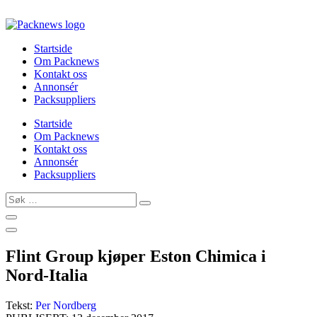
Skip
to
content
Startside
Om Packnews
Kontakt oss
Annonsér
Packsuppliers
Startside
Om Packnews
Kontakt oss
Annonsér
Packsuppliers
Søk
…
Flint Group kjøper Eston Chimica i
Nord-Italia
Tekst:
Per Nordberg