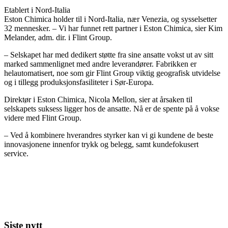
Etablert i Nord-Italia
Eston Chimica holder til i Nord-Italia, nær Venezia, og sysselsetter
32 mennesker. – Vi har funnet rett partner i Eston Chimica, sier Kim
Melander, adm. dir. i Flint Group.
– Selskapet har med dedikert støtte fra sine ansatte vokst ut av sitt
marked sammenlignet med andre leverandører. Fabrikken er
helautomatisert, noe som gir Flint Group viktig geografisk utvidelse
og i tillegg produksjonsfasiliteter i Sør-Europa.
Direktør i Eston Chimica, Nicola Mellon, sier at årsaken til
selskapets suksess ligger hos de ansatte. Nå er de spente på å vokse
videre med Flint Group.
– Ved å kombinere hverandres styrker kan vi gi kundene de beste
innovasjonene innenfor trykk og belegg, samt kundefokusert
service.
Siste nytt