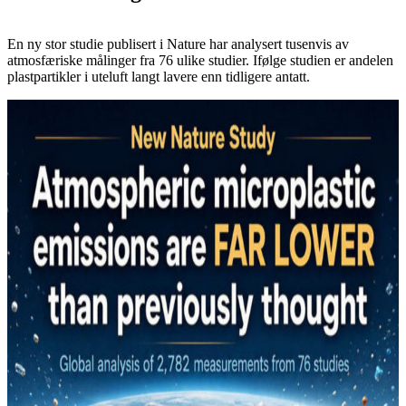
En ny stor studie publisert i Nature har analysert tusenvis av
atmosfæriske målinger fra 76 ulike studier. Ifølge studien er andelen
plastpartikler i uteluft langt lavere enn tidligere antatt.