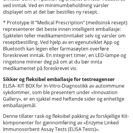
ved inntak. Ved en minimumbeholdning varsler
displayet om at det bør bestilles ny resept.
* Prototype III ”Medical Prescription“ (medisinsk resept)
representerer det beste innen intelligent emballasje:
Sjaktelen teller medikamentinntaket selv og varsler om
reseptbestilling. Ved hjelp av en egenutviklet App og
Bluetooth kan legen eller farmasøyten overføre
foreskrevet inntak. En integrert timer, en LED-lampe og
ringetone minner deg på om at du bør innta
medikamentet på foreskrevet vis.
Sikker og fleksibel emballasje for testreagenser
ELISA- KIT BOX for In-Vitro-Diagnostikk av autoimmune
sykdommer, som ble presentert under «Innovation
Gallery», er en sjaktel med heftende sider og enhetlige
emballasjemål.
Denne tillater rask og fleksibel pakking av forskjellige Kit-
komponenter for gjennomføring av «Enzyme Linked
Immunosorbent Assay Tests (ELISA Tests)».