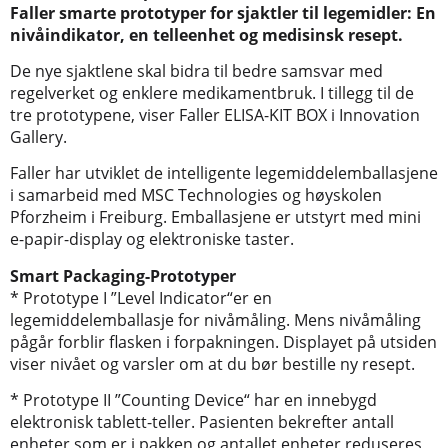
Faller smarte prototyper for sjaktler til legemidler: En
nivåindikator, en telleenhet og medisinsk resept.
De nye sjaktlene skal bidra til bedre samsvar med
regelverket og enklere medikamentbruk. I tillegg til de
tre prototypene, viser Faller ELISA-KIT BOX i Innovation
Gallery.
Faller har utviklet de intelligente legemiddelemballasjene
i samarbeid med MSC Technologies og høyskolen
Pforzheim i Freiburg. Emballasjene er utstyrt med mini
e-papir-display og elektroniske taster.
Smart Packaging-Prototyper
* Prototype I ”Level Indicator“er en
legemiddelemballasje for nivåmåling. Mens nivåmåling
pågår forblir flasken i forpakningen. Displayet på utsiden
viser nivået og varsler om at du bør bestille ny resept.
* Prototype II ”Counting Device“ har en innebygd
elektronisk tablett-teller. Pasienten bekrefter antall
enheter som er i pakken og antallet enheter reduseres