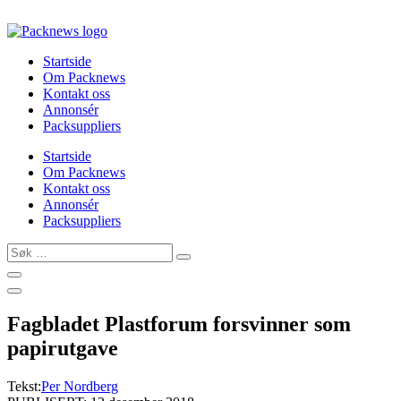
Skip
to
content
Startside
Om Packnews
Kontakt oss
Annonsér
Packsuppliers
Startside
Om Packnews
Kontakt oss
Annonsér
Packsuppliers
Søk
…
Fagbladet Plastforum forsvinner som
papirutgave
Tekst:
Per Nordberg