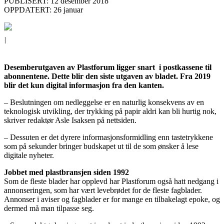
PUBLISERT: 12 desember 2018
OPPDATERT: 26 januar
|
Desemberutgaven av Plastforum ligger snart i postkassene til
abonnentene. Dette blir den siste utgaven av bladet. Fra 2019
blir det kun digital informasjon fra den kanten.
– Beslutningen om nedleggelse er en naturlig konsekvens av en
teknologisk utvikling, der trykking på papir aldri kan bli hurtig nok,
skriver redaktør Asle Isaksen på nettsiden.
– Dessuten er det dyrere informasjonsformidling enn tastetrykkene
som på sekunder bringer budskapet ut til de som ønsker å lese
digitale nyheter.
Jobbet med plastbransjen siden 1992
Som de fleste blader har opplevd har Plastforum også hatt nedgang i
annonseringen, som har vært levebrødet for de fleste fagblader.
Annonser i aviser og fagblader er for mange en tilbakelagt epoke, og
dermed må man tilpasse seg.