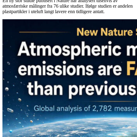
En ny stor studie publisert i Nature har analysert tusenvis av
atmosfæriske målinger fra 76 ulike studier. Ifølge studien er andelen
plastpartikler i uteluft langt lavere enn tidligere antatt.