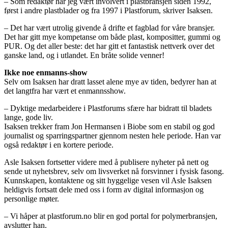
– Som redaktør har jeg vært involvert i plastbransjen siden 1992,
først i andre plastblader og fra 1997 i Plastforum, skriver Isaksen.
– Det har vært utrolig givende å drifte et fagblad for våre bransjer.
Det har gitt mye kompetanse om både plast, kompositter, gummi og
PUR. Og det aller beste: det har gitt et fantastisk nettverk over det
ganske land, og i utlandet. En bråte solide venner!
Ikke noe enmanns-show
Selv om Isaksen har dratt lasset alene mye av tiden, bedyrer han at
det langtfra har vært et enmannsshow.
– Dyktige medarbeidere i Plastforums sfære har bidratt til bladets
lange, gode liv.
Isaksen trekker fram Jon Hermansen i Biobe som en stabil og god
journalist og sparringspartner gjennom nesten hele periode. Han var
også redaktør i en kortere periode.
Asle Isaksen fortsetter videre med å publisere nyheter på nett og
sende ut nyhetsbrev, selv om livsverket nå forsvinner i fysisk fasong.
Kunnskapen, kontaktene og sitt hyggelige vesen vil Asle Isaksen
heldigvis fortsatt dele med oss i form av digital informasjon og
personlige møter.
– Vi håper at plastforum.no blir en god portal for polymerbransjen,
avslutter han.