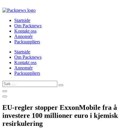
Skip
to
content
Startside
Om Packnews
Kontakt oss
Annonsér
Packsuppliers
Startside
Om Packnews
Kontakt oss
Annonsér
Packsuppliers
Søk
…
EU-regler stopper ExxonMobile fra å
investere 100 millioner euro i kjemisk
resirkulering