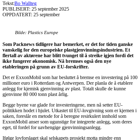
Tekst:
Bo Wallteg
PUBLISERT: 25 september 2025
OPPDATERT: 25 september
Bilde: Plastics Europe
Som Packnews tidligere har bemerket, er det for tiden ganske
vanskelig for den europeiske plastgjenvinningsindustrien. Et
flertall av aktørene har blitt tvunget til å streike igjen fordi det
ikke fungerer økonomisk. Nå bremses også den nye
etableringen på grunn av EU-forskrifter.
Det er ExxonMobil som har besluttet å bremse en investering på 100
millioner euro i Rotterdam og Antwerpen. Der planla de å etablere
anlegg for kjemisk gjenvinning av plast. Totalt skulle de kunne
gjenvinne 80 000 tonn plast årlig.
Begge byene var glade for investeringene, men nå setter EU-
politikken hodet i hjulet. Utkastet til EU-lovgivning som er kjernen i
saken, foreslår en metode for å beregne resirkulert innhold som
ExxonMobil anser som ugunstige for integrerte anlegg, som deres
eget, til fordel for uavhengige gjenvinningsanlegg.
Ifølge lovforslaget skal selskapets prosjekt motta mindre enn