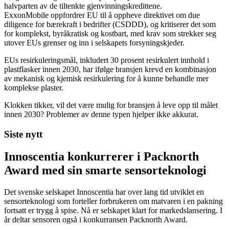
halvparten av de tiltenkte gjenvinningskredittene.
ExxonMobile oppfordrer EU til å oppheve direktivet om due
diligence for bærekraft i bedrifter (CSDDD), og kritiserer det som
for komplekst, byråkratisk og kostbart, med krav som strekker seg
utover EUs grenser og inn i selskapets forsyningskjeder.
EUs resirkuleringsmål, inkludert 30 prosent resirkulert innhold i
plastflasker innen 2030, har ifølge bransjen krevd en kombinasjon
av mekanisk og kjemisk resirkulering for å kunne behandle mer
komplekse plaster.
Klokken tikker, vil det være mulig for bransjen å leve opp til målet
innen 2030? Problemer av denne typen hjelper ikke akkurat.
Siste nytt
Innoscentia konkurrerer i Packnorth
Award med sin smarte sensorteknologi
Det svenske selskapet Innoscentia har over lang tid utviklet en
sensorteknologi som forteller forbrukeren om matvaren i en pakning
fortsatt er trygg å spise. Nå er selskapet klart for markedslansering. I
år deltar sensoren også i konkurransen Packnorth Award.