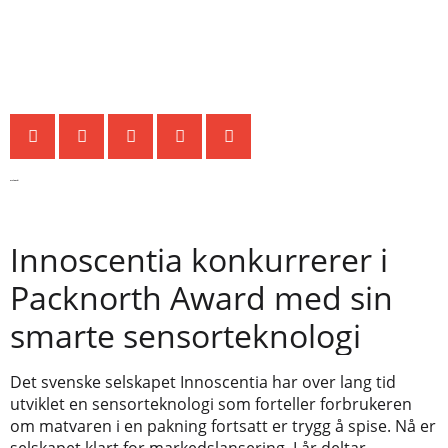
Siste nytt
Innoscentia konkurrerer i
Packnorth Award med sin
smarte sensorteknologi
Det svenske selskapet Innoscentia har over lang tid
utviklet en sensorteknologi som forteller forbrukeren
om matvaren i en pakning fortsatt er trygg å spise. Nå er
selskapet klart for markedslansering. I år deltar