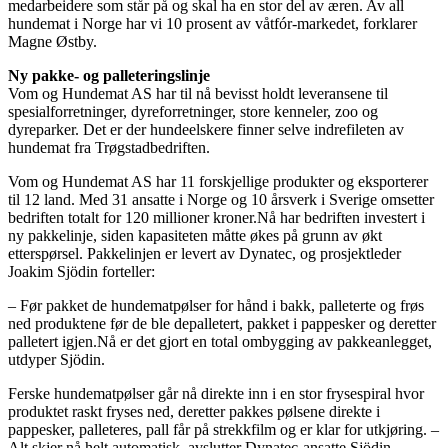
medarbeidere som står på og skal ha en stor del av æren. Av all
hundemat i Norge har vi 10 prosent av våtfór-markedet, forklarer
Magne Østby.
Ny pakke- og palleteringslinje
Vom og Hundemat AS har til nå bevisst holdt leveransene til
spesialforretninger, dyreforretninger, store kenneler, zoo og
dyreparker. Det er der hundeelskere finner selve indrefileten av
hundemat fra Trøgstadbedriften.
Vom og Hundemat AS har 11 forskjellige produkter og eksporterer
til 12 land. Med 31 ansatte i Norge og 10 årsverk i Sverige omsetter
bedriften totalt for 120 millioner kroner.Nå har bedriften investert i
ny pakkelinje, siden kapasiteten måtte økes på grunn av økt
etterspørsel. Pakkelinjen er levert av Dynatec, og prosjektleder
Joakim Sjödin forteller:
– Før pakket de hundematpølser for hånd i bakk, palleterte og frøs
ned produktene før de ble depalletert, pakket i pappesker og deretter
palletert igjen.Nå er det gjort en total ombygging av pakkeanlegget,
utdyper Sjödin.
Ferske hundematpølser går nå direkte inn i en stor frysespiral hvor
produktet raskt fryses ned, deretter pakkes pølsene direkte i
pappesker, palleteres, pall får på strekkfilm og er klar for utkjøring. –
Alt skjer nå helt automatisk, avslutter Dynatec-ansatte Sjödin.