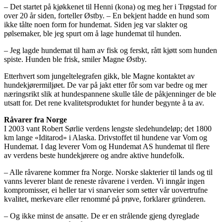
– Det startet på kjøkkenet til Henni (kona) og meg her i Trøgstad for
over 20 år siden, forteller Østby. – En bekjent hadde en hund som
ikke tålte noen form for hundemat. Siden jeg var slakter og
pølsemaker, ble jeg spurt om å lage hundemat til hunden.
– Jeg lagde hundemat til ham av fisk og ferskt, rått kjøtt som hunden
spiste. Hunden ble frisk, smiler Magne Østby.
Etterhvert som jungeltelegrafen gikk, ble Magne kontaktet av
hundekjørermiljøet. De var på jakt etter fôr som var bedre og mer
næringsrikt slik at hundespannene skulle tåle de påkjenninger de ble
utsatt for. Det rene kvalitetsproduktet for hunder begynte å ta av.
Råvarer fra Norge
I 2003 vant Robert Sørlie verdens lengste sledehundeløp; det 1800
km lange «Iditarod» i Alaska. Drivstoffet til hundene var Vom og
Hundemat. I dag leverer Vom og Hundemat AS hundemat til flere
av verdens beste hundekjørere og andre aktive hundefolk.
– Alle råvarene kommer fra Norge. Norske slakterier til lands og til
vanns leverer blant de reneste råvarene i verden. Vi inngår ingen
kompromisser, ei heller tar vi snarveier som setter vår uovertrufne
kvalitet, merkevare eller renommé på prøve, forklarer gründeren.
– Og ikke minst de ansatte. De er en strålende gjeng dyreglade