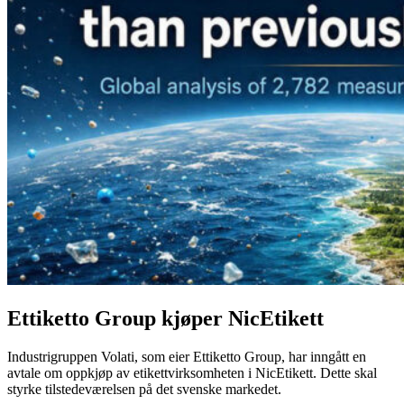
Ettiketto Group kjøper NicEtikett
Industrigruppen Volati, som eier Ettiketto Group, har inngått en
avtale om oppkjøp av etikettvirksomheten i NicEtikett. Dette skal
styrke tilstedeværelsen på det svenske markedet.