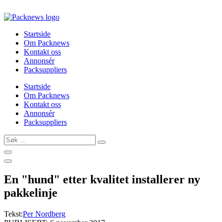
Skip
to
content
Startside
Om Packnews
Kontakt oss
Annonsér
Packsuppliers
Startside
Om Packnews
Kontakt oss
Annonsér
Packsuppliers
Søk
…
En "hund" etter kvalitet installerer ny
pakkelinje
Tekst:
Per Nordberg