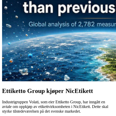
Ettiketto Group kjøper NicEtikett
Industrigruppen Volati, som eier Ettiketto Group, har inngått en
avtale om oppkjøp av etikettvirksomheten i NicEtikett. Dette skal
styrke tilstedeværelsen på det svenske markedet.