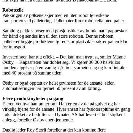
Robotcelle
Pakkingen av pølsene skjer med en liten robot før eskene
transporteres til palletering. Pallemater forer robotcella med paller.
Samtidig pakkes poser med porsjonsbiter av hundemat i pappesker
for hånd og sendes inn til den store roboten. Denne roboten
palleterer begge produktene før en stor plastvikler sikrer pallen klar
for transport.
Investeringen har gitt effekt. – Det kan man trygt si, smiler Magne
Østby. – Kapasiteten har doblet seg. Vi kjører 36.000 halvkilos
hundematpølser på en vanlig 7,5 timers arbeidsdag og kan fint øke
med 40 prosent på samme tiden.
Østby er også opptatt av helsegevinsten for de ansatte, siden
automatiseringen har fjernet 50 prosent av all løfting.
Flere produktnyheter på gang
Eieren vet hva han prater om. Han er en av de på gulvet og har
virkelig hjerte for de ansatte. Hver ansatt har fysioterapitime en gang
i uka dekket av bedriften. – Dynatec AS har levert et helt strøkent
anlegg, forteller Østby anerkjennende.
Daglig leder Roy Storli forteller at det kan komme flere