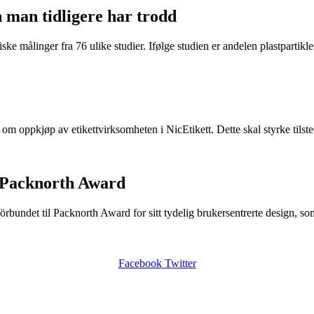
n man tidligere har trodd
ke målinger fra 76 ulike studier. Ifølge studien er andelen plastpartikler 
e om oppkjøp av etikettvirksomheten i NicEtikett. Dette skal styrke til
 Packnorth Award
rbundet til Packnorth Award for sitt tydelig brukersentrerte design, so
Facebook
Twitter