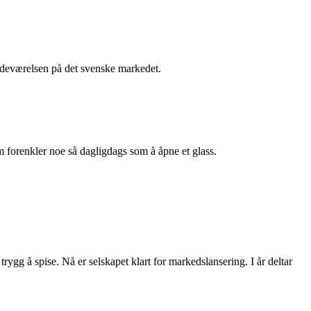
stedeværelsen på det svenske markedet.
m forenkler noe så dagligdags som å åpne et glass.
rygg å spise. Nå er selskapet klart for markedslansering. I år deltar