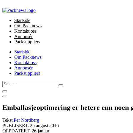
Skip
to
content
Startside
Om Packnews
Kontakt oss
Annonsér
Packsuppliers
Startside
Om Packnews
Kontakt oss
Annonsér
Packsuppliers
Søk
…
Emballasjeoptimering er hetere enn noen 
Tekst:
Per Nordberg
PUBLISERT: 25 august 2016
OPPDATERT: 26 januar