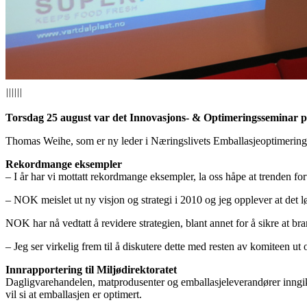
||||||
Torsdag 25 august var det Innovasjons- & Optimeringsseminar 
Thomas Weihe, som er ny leder i Næringslivets Emballasjeoptimeringsk
Rekordmange eksempler
– I år har vi mottatt rekordmange eksempler, la oss håpe at trenden forts
– NOK meislet ut ny visjon og strategi i 2010 og jeg opplever at det l
NOK har nå vedtatt å revidere strategien, blant annet for å sikre at
– Jeg ser virkelig frem til å diskutere dette med resten av komiteen ut
Innrapportering til Miljødirektoratet
Dagligvarehandelen, matprodusenter og emballasjeleverandører inngikk
vil si at emballasjen er optimert.