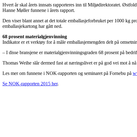
Hvert år skal årets innsats rapporteres inn til Miljødirektoratet. Østf
Hanne Møller funnene i årets rapport.
Den viser blant annet at det totale emballasjeforbruket per 1000 kg prod
emballasjekartong har gått ned.
68 prosent materialgjenvinning
Indikator er et verktøy for å måle emballasjemengden delt på omsetning
– I disse bransjene er materialgjenvinningsgraden 68 prosent på bedrif
Thomas Weihe slår dermed fast at næringslivet er på god vei mot å nå
Les mer om funnene i NOK-rapporten og seminaret på Fornebu på
w
Se NOK-rapporten 2015 her
.