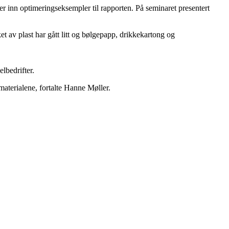
der inn optimeringseksempler til rapporten. På seminaret presentert
ket av plast har gått litt og bølgepapp, drikkekartong og
lbedrifter.
materialene, fortalte Hanne Møller.