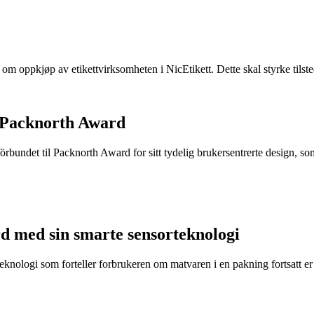
e om oppkjøp av etikettvirksomheten i NicEtikett. Dette skal styrke til
 Packnorth Award
rbundet til Packnorth Award for sitt tydelig brukersentrerte design, so
d med sin smarte sensorteknologi
eknologi som forteller forbrukeren om matvaren i en pakning fortsatt er t