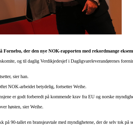
på Fornebu, der den nye NOK-rapporten med rekordmange eksempl
omite, og til daglig Verdikjedesjef i Dagligvareleverandørenes forenin
etter, sier han.
øftet NOK-arbeidet betydelig, fortsetter Weihe.
 bransjene er godt forberedt på kommende krav fra EU og norske myndigh
 over høsten, sier Weihe.
 på 90-tallet en bransjeavtale med myndighetene, der de selv tok på se