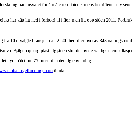
oldforskning har ansvaret for å måle resultatene, mens bedriftene selv sen
ukt har gått litt ned i forhold til i fjor, men litt opp siden 2011. Forbru
 fra 10 utvalgte bransjer, i alt 2.500 bedrifter hvorav 848 næringsmidde
tsnivå. Bølgepapp og plast utgjør en stor del av de vanligste emballasje
 det nye målet om 75 prosent materialgjenvinning.
ww.emballasjeforeningen.no
til uken.