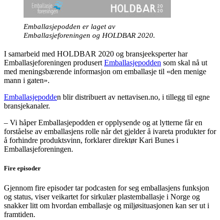
Emballasjepodden er laget av
Emballasjeforeningen og HOLDBAR 2020.
I samarbeid med HOLDBAR 2020 og bransjeeksperter har
Emballasjeforeningen produsert
Emballasjepodden
som skal nå ut
med meningsbærende informasjon om emballasje til «den menige
mann i gaten».
Emballasjepodde
n blir distribuert av nettavisen.no, i tillegg til egne
bransjekanaler.
– Vi håper Emballasjepodden er opplysende og at lytterne får en
forståelse av emballasjens rolle når det gjelder å ivareta produkter for
å forhindre produktsvinn, forklarer direktør Kari Bunes i
Emballasjeforeningen.
Fire episoder
Gjennom fire episoder tar podcasten for seg emballasjens funksjon
og status, viser veikartet for sirkulær plastemballasje i Norge og
snakker litt om hvordan emballasje og miljøsituasjonen kan ser ut i
framtiden.