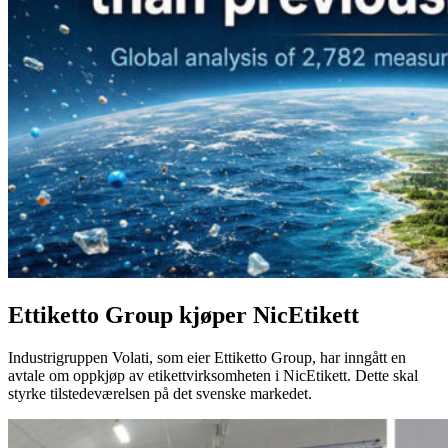
Ettiketto Group kjøper NicEtikett
Industrigruppen Volati, som eier Ettiketto Group, har inngått en
avtale om oppkjøp av etikettvirksomheten i NicEtikett. Dette skal
styrke tilstedeværelsen på det svenske markedet.