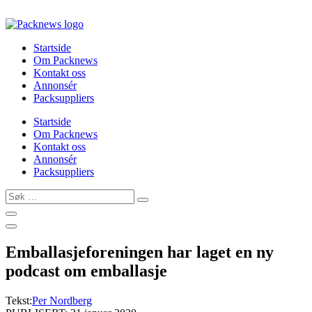
Skip
to
content
Startside
Om Packnews
Kontakt oss
Annonsér
Packsuppliers
Startside
Om Packnews
Kontakt oss
Annonsér
Packsuppliers
Søk
…
Emballasjeforeningen har laget en ny
podcast om emballasje
Tekst:
Per Nordberg