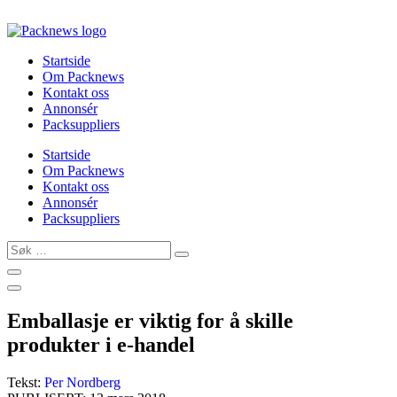
Skip
to
content
Startside
Om Packnews
Kontakt oss
Annonsér
Packsuppliers
Startside
Om Packnews
Kontakt oss
Annonsér
Packsuppliers
Søk
…
Emballasje er viktig for å skille
produkter i e-handel
Tekst:
Per Nordberg