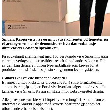
Smurfit Kappa viste nye og innovative konsepter og tjenester på
et arrangement der de demonstrerte hvordan emballasje
differensierer e-handelsprodukter.
På et ukelangt arrangement med 150 besøkende viste Smurfit Kappa
en rekke verktøy som er utviklet spesielt for e-handelssektoren. Ett
av dem kan definere hvilken type emballasje som kreves for at
produktet ikke skal skades på sin vei gjennom leveringskjeden.
eSmart skal veilede kundene i e-handel
Et annet verktøy kickstarter prosessene for å sikre formålstjenlige
automatiseringsløsninger. For å vise hvordan salget kan drives i alle
kanaler, viste Smurfit Kappa sin strategi for forbrukerrettet design.
Alle tjenestene som ble vist i løpet av uken inngår i eSmart, som er
utformet av Smurfit Kappa for å veilede bedriftene gjennom det
utfordrende e-handelslandskapet.