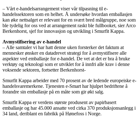
– Vårt e-handelsarrangement viser vår tilpasning til e-
handelssektoren som en helhet. Å undersøke hvordan emballasjen
kan øke nettsalget er relevant for en svært bred målgruppe, noe som
ble tydelig for oss ved at arrangement raskt ble fullbooket, sier Arco
Berkenhorst, sjef for innovasjon og utvikling i Smurfit Kappa.
Avmystifisering av e-handel
– Alle samtaler vi har hatt denne uken forsterker det faktum at
mennesker ønsker en datadrevet strategi for å avmystifisere alle
aspekter ved emballasje for e-handel. De vet at det er bra å bruke
verktøy og teknologi som er utviklet for å innfri alle krav i denne
voksende sektoren, fortsetter Berkenhorst-
Smurfit Kappa arbeider med 70 prosent av de ledende europeiske e-
handelsvaremerkene. Tjenesten e-Smart har hjulpet bedriftene å
forandre sin emballasje på en måte som gir økt salg.
Smurfit Kappa er verdens største produsent av papirbasert
emballasje og har 45.000 ansatte ved cirka 370 produksjonsanlegg i
34 land, deriblant en fabrikk på Hønefoss i Norge.