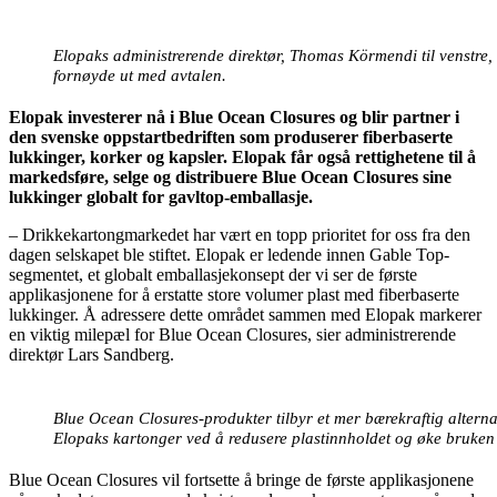
Elopaks administrerende direktør, Thomas Körmendi til venstre,
fornøyde ut med avtalen.
Elopak investerer nå i Blue Ocean Closures og blir partner i
den svenske oppstartbedriften som produserer fiberbaserte
lukkinger, korker og kapsler. Elopak får også rettighetene til å
markedsføre, selge og distribuere Blue Ocean Closures sine
lukkinger globalt for gavltop-emballasje.
– Drikkekartongmarkedet har vært en topp prioritet for oss fra den
dagen selskapet ble stiftet. Elopak er ledende innen Gable Top-
segmentet, et globalt emballasjekonsept der vi ser de første
applikasjonene for å erstatte store volumer plast med fiberbaserte
lukkinger. Å adressere dette området sammen med Elopak markerer
en viktig milepæl for Blue Ocean Closures, sier administrerende
direktør Lars Sandberg.
Blue Ocean Closures-produkter tilbyr et mer bærekraftig alternati
Elopaks kartonger ved å redusere plastinnholdet og øke bruken 
Blue Ocean Closures vil fortsette å bringe de første applikasjonene