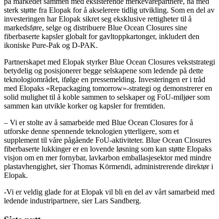
på markedet sammen med eksisterende merkevarepartnere, nå med
sterk støtte fra Elopak for å akselerere tidlig utvikling. Som en del av
investeringen har Elopak sikret seg eksklusive rettigheter til å
markedsføre, selge og distribuere Blue Ocean Closures sine
fiberbaserte kapsler globalt for gavltoppkartonger, inkludert den
ikoniske Pure-Pak og D-PAK.
Partnerskapet med Elopak styrker Blue Ocean Closures vekststrategi
betydelig og posisjonerer begge selskapene som ledende på dette
teknologiområdet, ifølge en pressemelding. Investeringen er i tråd
med Elopaks «Repackaging tomorrow»-strategi og demonstrerer en
solid mulighet til å koble sammen to selskaper og FoU-miljøer som
sammen kan utvikle korker og kapsler for fremtiden.
– Vi er stolte av å samarbeide med Blue Ocean Closures for å
utforske denne spennende teknologien ytterligere, som et
supplement til våre pågående FoU-aktiviteter. Blue Ocean Closures
fiberbaserte lukkinger er en lovende løsning som kan støtte Elopaks
visjon om en mer fornybar, lavkarbon emballasjesektor med mindre
plastavhengighet, sier Thomas Körmendi, administrerende direktør i
Elopak.
-Vi er veldig glade for at Elopak vil bli en del av vårt samarbeid med
ledende industripartnere, sier Lars Sandberg.