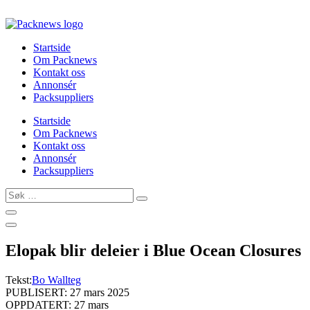
Skip
to
content
Startside
Om Packnews
Kontakt oss
Annonsér
Packsuppliers
Startside
Om Packnews
Kontakt oss
Annonsér
Packsuppliers
Søk
…
Elopak blir deleier i Blue Ocean Closures
Tekst:
Bo Wallteg
PUBLISERT: 27 mars 2025
OPPDATERT: 27 mars