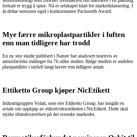
sensorteknologi som forteller forbrukeren om matvaren i en pakning
fortsatt er trygg å spise. Nå er selskapet klart for markedslansering. I
år deltar sensoren også i konkurransen Packnorth Award.
Mye færre mikroplastpartikler i luften
enn man tidligere har trodd
En ny stor studie publisert i Nature har analysert tusenvis av
atmosfæriske målinger fra 76 ulike studier. Ifølge studien er andelen
plastpartikler i uteluft langt lavere enn tidligere antatt.
Ettiketto Group kjøper NicEtikett
Industrigruppen Volati, som eier Ettiketto Group, har inngått en
avtale om oppkjøp av etikettvirksomheten i NicEtikett. Dette skal
styrke tilstedeværelsen på det svenske markedet.