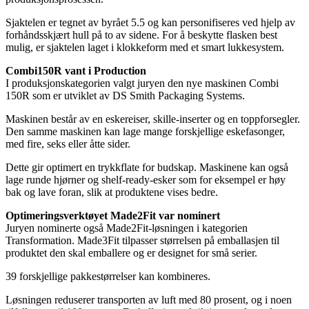
Sjaktelen er tegnet av byrået 5.5 og kan personifiseres ved hjelp av
forhåndsskjært hull på to av sidene. For å beskytte flasken best
mulig, er sjaktelen laget i klokkeform med et smart lukkesystem.
Combi150R vant i Production
I produksjonskategorien valgt juryen den nye maskinen Combi
150R som er utviklet av DS Smith Packaging Systems.
Maskinen består av en eskereiser, skille-inserter og en toppforsegler.
Den samme maskinen kan lage mange forskjellige eskefasonger,
med fire, seks eller åtte sider.
Dette gir optimert en trykkflate for budskap. Maskinene kan også
lage runde hjørner og shelf-ready-esker som for eksempel er høy
bak og lave foran, slik at produktene vises bedre.
Optimeringsverktøyet Made2Fit var nominert
Juryen nominerte også Made2Fit-løsningen i kategorien
Transformation. Made3Fit tilpasser størrelsen på emballasjen til
produktet den skal emballere og er designet for små serier.
39 forskjellige pakkestørrelser kan kombineres.
Løsningen reduserer transporten av luft med 80 prosent, og i noen