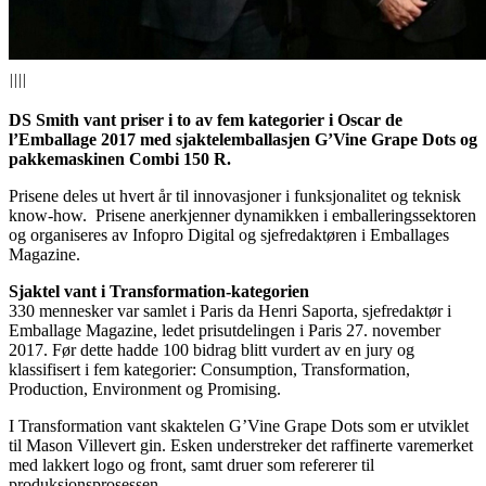
||||
DS Smith vant priser i to av fem kategorier i Oscar de
l’Emballage 2017 med sjaktelemballasjen G’Vine Grape Dots og
pakkemaskinen Combi 150 R.
Prisene deles ut hvert år til innovasjoner i funksjonalitet og teknisk
know-how. Prisene anerkjenner dynamikken i emballeringssektoren
og organiseres av Infopro Digital og sjefredaktøren i Emballages
Magazine.
Sjaktel vant i Transformation-kategorien
330 mennesker var samlet i Paris da Henri Saporta, sjefredaktør i
Emballage Magazine, ledet prisutdelingen i Paris 27. november
2017. Før dette hadde 100 bidrag blitt vurdert av en jury og
klassifisert i fem kategorier: Consumption, Transformation,
Production, Environment og Promising.
I Transformation vant skaktelen G’Vine Grape Dots som er utviklet
til Mason Villevert gin. Esken understreker det raffinerte varemerket
med lakkert logo og front, samt druer som refererer til
produksjonsprosessen.