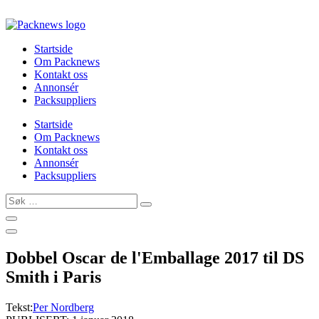
Skip
to
content
Startside
Om Packnews
Kontakt oss
Annonsér
Packsuppliers
Startside
Om Packnews
Kontakt oss
Annonsér
Packsuppliers
Søk
…
Dobbel Oscar de l'Emballage 2017 til DS
Smith i Paris
Tekst:
Per Nordberg