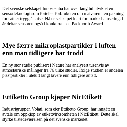
Det svenske selskapet Innoscentia har over lang tid utviklet en
sensorteknologi som forteller forbrukeren om matvaren i en pakning
fortsatt er trygg å spise. Nå er selskapet klart for markedslansering. I
år deltar sensoren også i konkurransen Packnorth Award.
Mye færre mikroplastpartikler i luften
enn man tidligere har trodd
En ny stor studie publisert i Nature har analysert tusenvis av
atmosfæriske målinger fra 76 ulike studier. Ifølge studien er andelen
plastpartikler i uteluft langt lavere enn tidligere antatt.
Ettiketto Group kjøper NicEtikett
Industrigruppen Volati, som eier Ettiketto Group, har inngått en
avtale om oppkjøp av etikettvirksomheten i NicEtikett. Dette skal
styrke tilstedeværelsen på det svenske markedet.