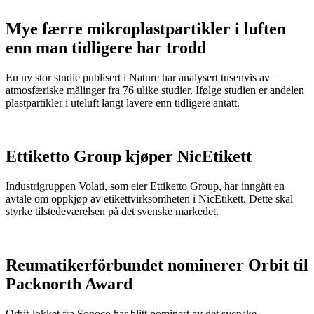
Mye færre mikroplastpartikler i luften
enn man tidligere har trodd
En ny stor studie publisert i Nature har analysert tusenvis av
atmosfæriske målinger fra 76 ulike studier. Ifølge studien er andelen
plastpartikler i uteluft langt lavere enn tidligere antatt.
Ettiketto Group kjøper NicEtikett
Industrigruppen Volati, som eier Ettiketto Group, har inngått en
avtale om oppkjøp av etikettvirksomheten i NicEtikett. Dette skal
styrke tilstedeværelsen på det svenske markedet.
Reumatikerförbundet nominerer Orbit til
Packnorth Award
Orbit-lokket fra Sonoco har blitt nominert av det svenske