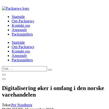
Skip
to
content
Startside
Om Packnews
Kontakt oss
Annonsér
Packsuppliers
Startside
Om Packnews
Kontakt oss
Annonsér
Packsuppliers
Søk
…
Digitalisering øker i omfang i den norske
varehandelen
Tekst:
Per Nordberg