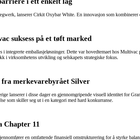
rriere i ett enkelt lag
iegwerk, lanserer Cirkit Oxybar White. En innovasjon som kombinerer oks
ac suksess på et tøft marked
es i integrerte emballasjeløsninger. Dette var hovedtemaet hos Multivac
kk i virksomhetens utvikling og selskapets strategiske fokus.
 fra merkevarebyrået Silver
ige lanserer i disse dager en gjennomgripende visuell identitet for Gran
se som skiller seg ut i en kategori med hard konkurranse.
a Chapter 11
nomfører en omfattende finansiell omstrukturering for å styrke balans