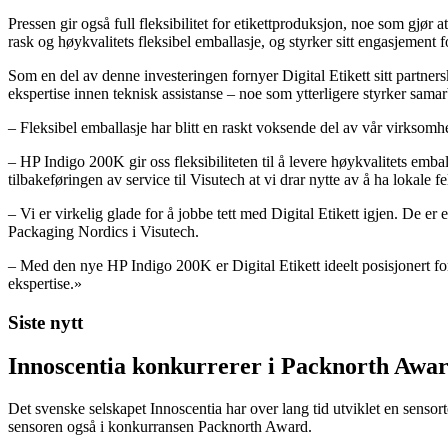
Pressen gir også full fleksibilitet for etikettproduksjon, noe som gjør
rask og høykvalitets fleksibel emballasje, og styrker sitt engasjement 
Som en del av denne investeringen fornyer Digital Etikett sitt partner
ekspertise innen teknisk assistanse – noe som ytterligere styrker sam
– Fleksibel emballasje har blitt en raskt voksende del av vår virksomhet
– HP Indigo 200K gir oss fleksibiliteten til å levere høykvalitets emb
tilbakeføringen av service til Visutech at vi drar nytte av å ha lokale fe
– Vi er virkelig glade for å jobbe tett med Digital Etikett igjen. De er
Packaging Nordics i Visutech.
– Med den nye HP Indigo 200K er Digital Etikett ideelt posisjonert for 
ekspertise.»
Siste nytt
Innoscentia konkurrerer i Packnorth Awar
Det svenske selskapet Innoscentia har over lang tid utviklet en sensort
sensoren også i konkurransen Packnorth Award.