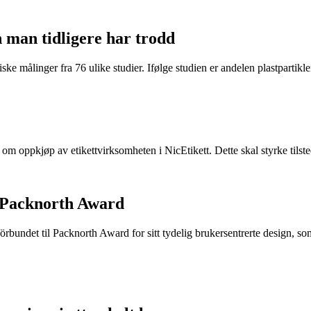
n man tidligere har trodd
ke målinger fra 76 ulike studier. Ifølge studien er andelen plastpartikler 
e om oppkjøp av etikettvirksomheten i NicEtikett. Dette skal styrke til
 Packnorth Award
rbundet til Packnorth Award for sitt tydelig brukersentrerte design, so