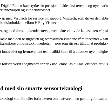
 at Digital Etikett kan styrke sin posisjon i både eksisterende og nye m
for innovasjon og kundetilfredshet.
skap med Visutech for service og support. Visutech, som driver den størs
arbeidsforholdet mellom HP og Visutech.
, og med fortsatt økende etterspørsel måtte vi utvide kapasiteten vår, si
allasje med den hastigheten og bærekraften kundene våre forventer – sam
ltteknikere og logistikk i nærheten – noe som gir oss tillit til at produksj
 et innovativt og fremoverlent team, alltid klare til å utforske nye mulig
fortsatt vekst i segmentet for fleksibel emballasje. Hos Visutech er vi 
d med sin smarte sensorteknologi
eknologi som forteller forbrukeren om matvaren i en pakning fortsatt er t