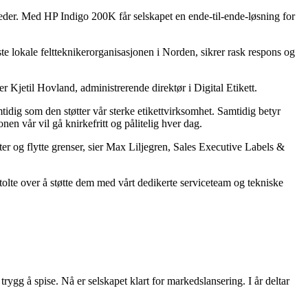
arkeder. Med HP Indigo 200K får selskapet en ende-til-ende-løsning for
te lokale feltteknikerorganisasjonen i Norden, sikrer rask respons og
er Kjetil Hovland, administrerende direktør i Digital Etikett.
tidig som den støtter vår sterke etikettvirksomhet. Samtidig betyr
onen vår vil gå knirkefritt og pålitelig hver dag.
heter og flytte grenser, sier Max Liljegren, Sales Executive Labels &
stolte over å støtte dem med vårt dedikerte serviceteam og tekniske
rygg å spise. Nå er selskapet klart for markedslansering. I år deltar