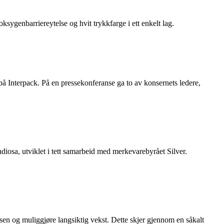
ygenbarriereytelse og hvit trykkfarge i ett enkelt lag.
 på Interpack. På en pressekonferanse ga to av konsernets ledere,
diosa, utviklet i tett samarbeid med merkevarebyrået Silver.
en og muliggjøre langsiktig vekst. Dette skjer gjennom en såkalt