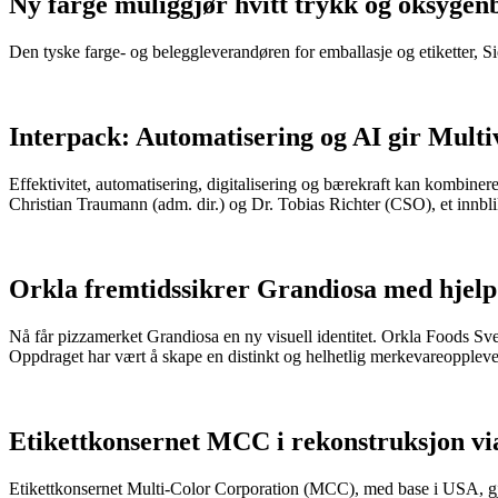
Ny farge muliggjør hvitt trykk og oksygenba
Den tyske farge- og beleggleverandøren for emballasje og etiketter, S
Interpack: Automatisering og AI gir Multiv
Effektivitet, automatisering, digitalisering og bærekraft kan kombiner
Christian Traumann (adm. dir.) og Dr. Tobias Richter (CSO), et innbli
Orkla fremtidssikrer Grandiosa med hjelp
Nå får pizzamerket Grandiosa en ny visuell identitet. Orkla Foods Sver
Oppdraget har vært å skape en distinkt og helhetlig merkevareopplevel
Etikettkonsernet MCC i rekonstruksjon vi
Etikettkonsernet Multi-Color Corporation (MCC), med base i USA, gjen