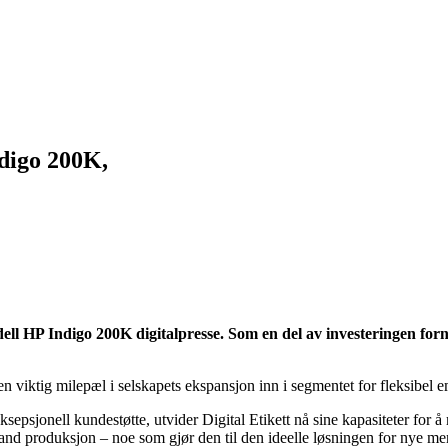
ndigo 200K,
ll HP Indigo 200K digitalpresse. Som en del av investeringen forny
viktig milepæl i selskapets ekspansjon inn i segmentet for fleksibel e
ksepsjonell kundestøtte, utvider Digital Etikett nå sine kapasiteter for
mand produksjon – noe som gjør den til den ideelle løsningen for nye me