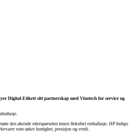
er Digital Etikett sitt partnerskap med Visutech for service og
mballasje.
 å møte den økende etterspørselen innen fleksibel emballasje. HP Indigo
rkevarer som søker hurtighet, presisjon og verdi.