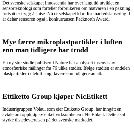
Det svenske selskapet Innoscentia har over lang tid utviklet en
sensorteknologi som forteller forbrukeren om matvaren i en pakning
fortsatt er trygg å spise. Nå er selskapet klart for markedslansering. I
år deltar sensoren også i konkurransen Packnorth Award.
Mye færre mikroplastpartikler i luften
enn man tidligere har trodd
En ny stor studie publisert i Nature har analysert tusenvis av
atmosfæriske målinger fra 76 ulike studier. Ifølge studien er andelen
plastpartikler i uteluft langt lavere enn tidligere antatt.
Ettiketto Group kjøper NicEtikett
Industrigruppen Volati, som eier Ettiketto Group, har inngått en
avtale om oppkjøp av etikettvirksomheten i NicEtikett. Dette skal
styrke tilstedeværelsen på det svenske markedet.