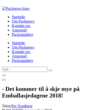
Skip
to
content
Startside
Om Packnews
Kontakt oss
Annonsér
Packsuppliers
Startside
Om Packnews
Kontakt oss
Annonsér
Packsuppliers
Søk
…
- Det kommer til å skje mye på
Emballasjedagene 2018!
Tekst:
Per Nordberg