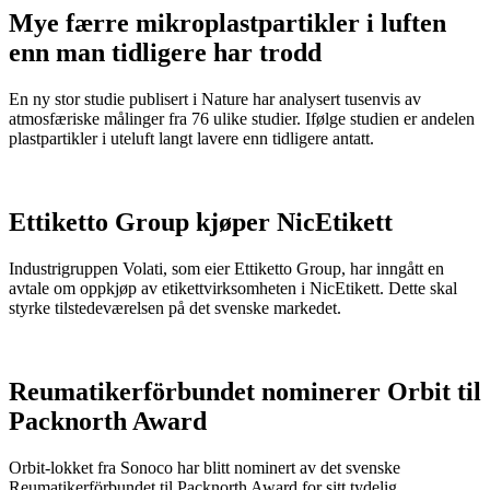
Mye færre mikroplastpartikler i luften
enn man tidligere har trodd
En ny stor studie publisert i Nature har analysert tusenvis av
atmosfæriske målinger fra 76 ulike studier. Ifølge studien er andelen
plastpartikler i uteluft langt lavere enn tidligere antatt.
Ettiketto Group kjøper NicEtikett
Industrigruppen Volati, som eier Ettiketto Group, har inngått en
avtale om oppkjøp av etikettvirksomheten i NicEtikett. Dette skal
styrke tilstedeværelsen på det svenske markedet.
Reumatikerförbundet nominerer Orbit til
Packnorth Award
Orbit-lokket fra Sonoco har blitt nominert av det svenske
Reumatikerförbundet til Packnorth Award for sitt tydelig