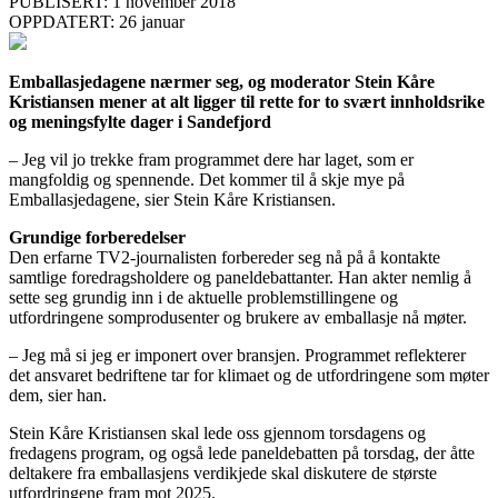
PUBLISERT: 1 november 2018
OPPDATERT: 26 januar
Emballasjedagene nærmer seg, og moderator Stein Kåre
Kristiansen mener at alt ligger til rette for to svært innholdsrike
og meningsfylte dager i Sandefjord
– Jeg vil jo trekke fram programmet dere har laget, som er
mangfoldig og spennende. Det kommer til å skje mye på
Emballasjedagene, sier Stein Kåre Kristiansen.
Grundige forberedelser
Den erfarne TV2-journalisten forbereder seg nå på å kontakte
samtlige foredragsholdere og paneldebattanter. Han akter nemlig å
sette seg grundig inn i de aktuelle problemstillingene og
utfordringene somprodusenter og brukere av emballasje nå møter.
– Jeg må si jeg er imponert over bransjen. Programmet reflekterer
det ansvaret bedriftene tar for klimaet og de utfordringene som møter
dem, sier han.
Stein Kåre Kristiansen skal lede oss gjennom torsdagens og
fredagens program, og også lede paneldebatten på torsdag, der åtte
deltakere fra emballasjens verdikjede skal diskutere de største
utfordringene fram mot 2025.