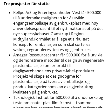
Tre prosjekter får støtte
Kellpo A/S og Enæringsenheden Vest får 500.000
til å undersøke muligheten for å utvikle
engangsemballasje av gjenbruksplast med høy
anvendelsesprosent til et nytt matkonsept på det
nye supersykehuset Gødstrup i Region
Midtjylland.Formålet er å lage et sirkulært
konsept for emballasjen som skal sorteres,
vaskes, regranuleres, testes og gjenbrukes.
Amager Ressourcecenter får 500.000 for å utvikle
og demonstrere metoder til design av regenerativ
plastemballasje som er brukt til
dagligvarehandelens private-label-produkter.
Prosjekt vil skape et designdogme for
plastemballasje på tvers av emballasje- og
produktkategorier som kan øke gjenbruk og
kvaliteten på gjenbruket.
Teknologisk Institut får 500.000 til å undersøke og
teste om coatet plastfilm fremstilt i samme
plasttype kan erstatte laminert plastfilm fremstilt