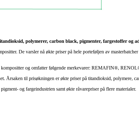
tandioksid, polymerer, carbon black, pigmenter, fargestoffer og add
positter. De varsler nå økte priser på hele porteføljen av masterbatche
tcher og kompositter og omfatter følgende merkevarer: REMAFIN®
r det. Årsaken til prisøkningen er økte priser på titandioksid, polymere, 
pigment- og fargeindustrien samt økte råvarepriser på flere materialer.