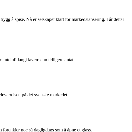
rygg å spise. Nå er selskapet klart for markedslansering. I år deltar
i uteluft langt lavere enn tidligere antatt.
stedeværelsen på det svenske markedet.
m forenkler noe så dagligdags som å åpne et glass.