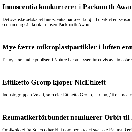
Innoscentia konkurrerer i Packnorth Awar
Det svenske selskapet Innoscentia har over lang tid utviklet en sensort
sensoren også i konkurransen Packnorth Award.
Mye færre mikroplastpartikler i luften en
En ny stor studie publisert i Nature har analysert tusenvis av atmosfæris
Ettiketto Group kjøper NicEtikett
Industrigruppen Volati, som eier Ettiketto Group, har inngått en avtal
Reumatikerförbundet nominerer Orbit til
Orbit-lokket fra Sonoco har blitt nominert av det svenske Reumatikerfö