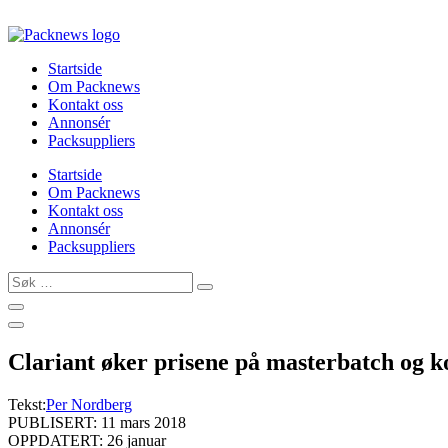
Skip
to
content
Startside
Om Packnews
Kontakt oss
Annonsér
Packsuppliers
Startside
Om Packnews
Kontakt oss
Annonsér
Packsuppliers
Søk
…
Clariant øker prisene på masterbatch og k
Tekst:
Per Nordberg
PUBLISERT: 11 mars 2018
OPPDATERT: 26 januar