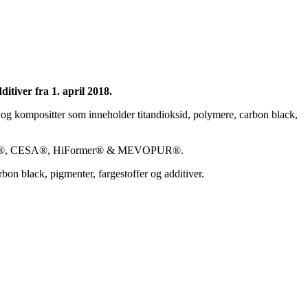
itiver fra 1. april 2018.
r og kompositter som inneholder titandioksid, polymere, carbon black,
, RENOL®, CESA®, HiFormer® & MEVOPUR®.
carbon black, pigmenter, fargestoffer og additiver.