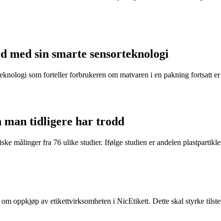
d med sin smarte sensorteknologi
eknologi som forteller forbrukeren om matvaren i en pakning fortsatt er t
n man tidligere har trodd
ke målinger fra 76 ulike studier. Ifølge studien er andelen plastpartikler 
e om oppkjøp av etikettvirksomheten i NicEtikett. Dette skal styrke til