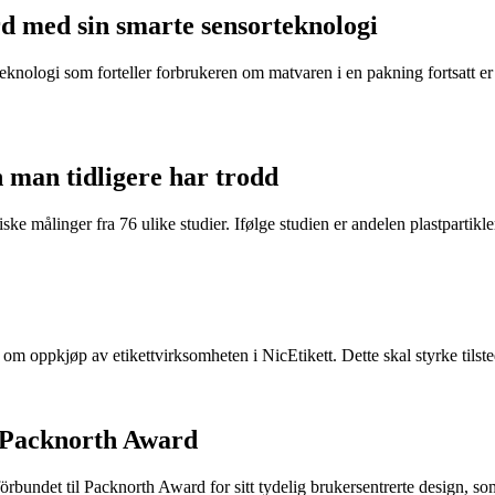
d med sin smarte sensorteknologi
eknologi som forteller forbrukeren om matvaren i en pakning fortsatt er t
n man tidligere har trodd
ke målinger fra 76 ulike studier. Ifølge studien er andelen plastpartikler 
e om oppkjøp av etikettvirksomheten i NicEtikett. Dette skal styrke til
 Packnorth Award
rbundet til Packnorth Award for sitt tydelig brukersentrerte design, so