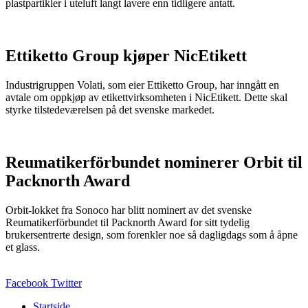
plastpartikler i uteluft langt lavere enn tidligere antatt.
Ettiketto Group kjøper NicEtikett
Industrigruppen Volati, som eier Ettiketto Group, har inngått en
avtale om oppkjøp av etikettvirksomheten i NicEtikett. Dette skal
styrke tilstedeværelsen på det svenske markedet.
Reumatikerförbundet nominerer Orbit til
Packnorth Award
Orbit-lokket fra Sonoco har blitt nominert av det svenske
Reumatikerförbundet til Packnorth Award for sitt tydelig
brukersentrerte design, som forenkler noe så dagligdags som å åpne
et glass.
Facebook
Twitter
Startside