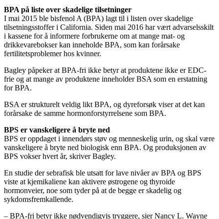
BPA på liste over skadelige tilsetninger
I mai 2015 ble bisfenol A (BPA) lagt til i listen over skadelige
tilsetningsstoffer i California. Siden mai 2016 har vært advarselsskilt
i kassene for å informere forbrukerne om at mange mat- og
drikkevarebokser kan inneholde BPA, som kan forårsake
fertilitetsproblemer hos kvinner.
Bagley påpeker at BPA-fri ikke betyr at produktene ikke er EDC-
frie og at mange av produktene inneholder BSA som en erstatning
for BPA.
BSA er strukturelt veldig likt BPA, og dyreforsøk viser at det kan
forårsake de samme hormonforstyrrelsene som BPA.
BPS er vanskeligere å bryte ned
BPS er oppdaget i innendørs støv og menneskelig urin, og skal være
vanskeligere å bryte ned biologisk enn BPA. Og produksjonen av
BPS vokser hvert år, skriver Bagley.
En studie der sebrafisk ble utsatt for lave nivåer av BPA og BPS
viste at kjemikaliene kan aktivere østrogene og thyroide
hormonveier, noe som tyder på at de begge er skadelig og
sykdomsfremkallende.
– BPA-fri betyr ikke nødvendigvis tryggere, sier Nancy L. Wayne