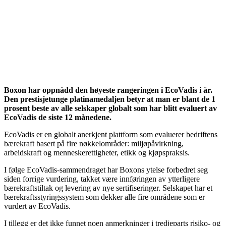
Boxon har oppnådd den høyeste rangeringen i EcoVadis i år.
Den prestisjetunge platinamedaljen betyr at man er blant de 1
prosent beste av alle selskaper globalt som har blitt evaluert av
EcoVadis de siste 12 månedene.
EcoVadis er en globalt anerkjent plattform som evaluerer bedriftens
bærekraft basert på fire nøkkelområder: miljøpåvirkning,
arbeidskraft og menneskerettigheter, etikk og kjøpspraksis.
I følge EcoVadis-sammendraget har Boxons ytelse forbedret seg
siden forrige vurdering, takket være innføringen av ytterligere
bærekraftstiltak og levering av nye sertifiseringer. Selskapet har et
bærekraftsstyringssystem som dekker alle fire områdene som er
vurdert av EcoVadis.
I tillegg er det ikke funnet noen anmerkninger i tredjeparts risiko- og