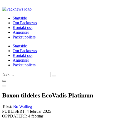
Skip
to
content
Startside
Om Packnews
Kontakt oss
Annonsér
Packsuppliers
Startside
Om Packnews
Kontakt oss
Annonsér
Packsuppliers
Søk
…
Boxon tildeles EcoVadis Platinum
Tekst:
Bo Wallteg
PUBLISERT: 4 februar 2025
OPPDATERT: 4 februar