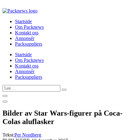
Skip
to
content
Startside
Om Packnews
Kontakt oss
Annonsér
Packsuppliers
Startside
Om Packnews
Kontakt oss
Annonsér
Packsuppliers
Søk
…
Bilder av Star Wars-figurer på Coca-
Colas aluflasker
Tekst:
Per Nordberg