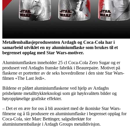
Metallemballasjeprodusenten Ardagh og Coca-Cola har i
samarbeid utviklet en ny aluminiumflaske som brukes til et
begrenset opplag med Star Wars-motiver.
Aluminiumflasken inneholder 25 cl Coca-Cola Zero Sugar og er
produsert ved Ardaghs franske fabrikk i Beaurepaire. Motivet på
flaskene er portretter av de seks hovedrollene i den siste Star Wars-
filmen «The Last Jedi».
Bildene er påført aluminiumflaskene ved hjelp av Ardaghs
prisbelønte metalltrykkteknologi som gir høykvalitets bilder og
høyoppløselige grafiske effekter.
– Det er en ære for oss å bli assosiert med de ikoniske Star Wars-
filmene og å få produsere en aluminiumflaske i begrenset opplag for
Coca-Cola, sier Marc Bettinger, salgsdirektør for
aluminiumemballasje i Ardagh Groups metalldivisjon.