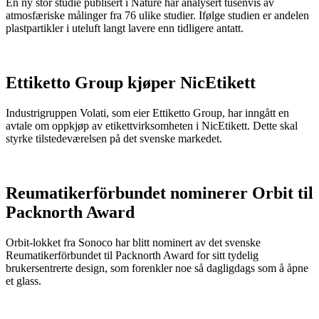
En ny stor studie publisert i Nature har analysert tusenvis av
atmosfæriske målinger fra 76 ulike studier. Ifølge studien er andelen
plastpartikler i uteluft langt lavere enn tidligere antatt.
Ettiketto Group kjøper NicEtikett
Industrigruppen Volati, som eier Ettiketto Group, har inngått en
avtale om oppkjøp av etikettvirksomheten i NicEtikett. Dette skal
styrke tilstedeværelsen på det svenske markedet.
Reumatikerförbundet nominerer Orbit til
Packnorth Award
Orbit-lokket fra Sonoco har blitt nominert av det svenske
Reumatikerförbundet til Packnorth Award for sitt tydelig
brukersentrerte design, som forenkler noe så dagligdags som å åpne
et glass.