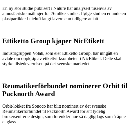
En ny stor studie publisert i Nature har analysert tusenvis av
atmosfæriske målinger fra 76 ulike studier. Ifølge studien er andelen
plastpartikler i uteluft langt lavere enn tidligere antatt.
Ettiketto Group kjøper NicEtikett
Industrigruppen Volati, som eier Ettiketto Group, har inngått en
avtale om oppkjøp av etikettvirksomheten i NicEtikett. Dette skal
styrke tilstedeværelsen på det svenske markedet.
Reumatikerförbundet nominerer Orbit til
Packnorth Award
Orbit-lokket fra Sonoco har blitt nominert av det svenske
Reumatikerförbundet til Packnorth Award for sitt tydelig
brukersentrerte design, som forenkler noe så dagligdags som å åpne
et glass.