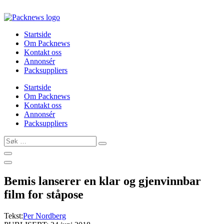
Skip
to
content
Startside
Om Packnews
Kontakt oss
Annonsér
Packsuppliers
Startside
Om Packnews
Kontakt oss
Annonsér
Packsuppliers
Søk
…
Bemis lanserer en klar og gjenvinnbar
film for ståpose
Tekst:
Per Nordberg