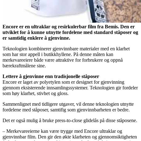
Encore er en ultraklar og resirkulerbar film fra Bemis. Den er
utviklet for å kunne utnytte fordelene med standard ståposer og
er samtidig enklere å gjenvinne.
Teknologien kombinerer gjenvinnbare materialer med en klarhet
som har stor appell i butikkhyllene. På denne måten kan
merkevareeiere både være attraktive for forbrukere og oppnå
bærekraftmålene sine.
Lettere å gjenvinne enn tradisjonelle ståposer
Encore er laget av polyetylen som er designet for gjenvinning
gjennom eksisterende innsamlingssystemer. Teknologien gir fordeler
som høy klarhet, stivhet og gloss.
Sammenlignet med tidligere utgaver, vil denne teknologien utnytte
fordelene med ståposer, samtifig som gjenvinnbarheten er bedre.
Det er også mulig å bruke press-to-close glidelås på disse ståposene.
– Merkevareeierne kan være trygge med Encore ultraklar og
gjenvinnbar film. Den gir den økte klarheten og gjennomsiktigheten