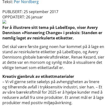
Tekst:
Per Nordberg
PUBLISERT: 25 september 2017
OPPDATERT: 26 januar
For å illustrere sitt tema på LabelExpo, viser Avery
Dennison «Pioneering Change» i praksis: Standen er
nemlig laget av resirkulerte etiketter.
Det skal være første gang noen har kommet på å lage en
stand av resirkulerte etiketter på LabelExpo, og Avery
Dennisons globale bærekraftdirektør, Renae Kezard, sier
at dette var en morsom og synlig måte å visualisere det
viktige temaet som etikettavfall er.
Kreativ gjenbruk av etikettmaterialer
– Vi vil gjerne sette søkelys på avhengigheten av linere
og tilhørende avfall i trykksensitiv industri, sier han. – Et
av våre bærekraftmål for 2025 er å hjelpe kunder med å
redusere avfall fra sine produkter. Et annet mål er å lage
produkter med positiv miljøpåvirkning.