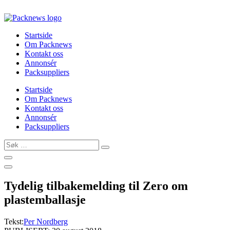
Skip
to
content
Startside
Om Packnews
Kontakt oss
Annonsér
Packsuppliers
Startside
Om Packnews
Kontakt oss
Annonsér
Packsuppliers
Søk
…
Tydelig tilbakemelding til Zero om
plastemballasje
Tekst:
Per Nordberg