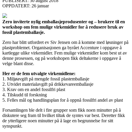
PUBLISERT: 30 august 2018
OPPDATERT: 26 januar
Zero inviterte nylig emballasjeprodusenter og – brukere til en
workshop om fem mulige virkemidler for å redusere bruk av
fossil plastemballasje.
Zero har blitt utfordret ev Siv Jensen om å komme med løsninger på
plastproblemet. Organisasjonen ga byrået Accenture i oppgave å
kartlegge ulike virkemidler. Fem mulige virkemidler kom best ut av
denne prosessen, og på workshopen fikk deltakerne i oppgave å
velge blant disse.
Her er de fem utvalgte virkemidlene:
1. Miljøavgift på mengde fossil plastemballasje
2. Utvidet materialavgift på drikkevareemballasje
3. Krav om en andel fossilfri plast
4. Tilskudd til forskning
5. Felles mål og handlingsplan for å oppnå fossilfri andel av plast
Forsamlingen ble delt i fire grupper som fikk noen minutter på å
diskutere seg fram til hvilket tiltak de syntes var best. Deretter fikk
de ytterligere noen minutter på å lage en begrunnelse for sitt
synspunkt.