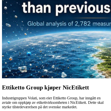
Ettiketto Group kjøper NicEtikett
Industrigruppen Volati, som eier Ettiketto Group, har inngått en
avtale om oppkjøp av etikettvirksomheten i NicEtikett. Dette skal
styrke tilstedeværelsen på det svenske markedet.