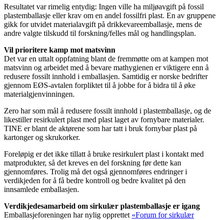
Resultatet var rimelig entydig: Ingen ville ha miljøavgift på fossil
plastemballasje eller krav om en andel fossilfri plast. En av gruppene
gikk for utvidet materialavgift på drikkevareemballasje, mens de
andre valgte tilskudd til forskning/felles mål og handlingsplan.
Vil prioritere kamp mot matsvinn
Det var en uttalt oppfatning blant de fremmøtte om at kampen mot
matsvinn og arbeidet med å bevare mathygienen er viktigere enn å
redusere fossilt innhold i emballasjen. Samtidig er norske bedrifter
gjennom EØS-avtalen forpliktet til å jobbe for å bidra til å øke
materialgjenvinningen.
Zero har som mål å redusere fossilt innhold i plastemballasje, og de
likestiller resirkulert plast med plast laget av fornybare materialer.
TINE er blant de aktørene som har tatt i bruk fornybar plast på
kartonger og skrukorker.
Foreløpig er det ikke tillatt å bruke resirkulert plast i kontakt med
matprodukter, så det kreves en del forskning før dette kan
gjennomføres. Trolig må det også gjennomføres endringer i
verdikjeden for å få bedre kontroll og bedre kvalitet på den
innsamlede emballasjen.
Verdikjedesamarbeid om sirkulær plastemballasje er igang
Emballasjeforeningen har nylig opprettet
«Forum for sirkulær