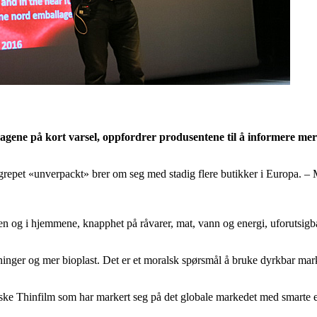
gene på kort varsel, oppfordrer produsentene til å informere mer
repet «unverpackt» brer om seg med stadig flere butikker i Europa. – Me
den og i hjemmene, knapphet på råvarer, mat, vann og energi, uforutsig
inger og mer bioplast. Det er et moralsk spørsmål å bruke dyrkbar mark 
rske Thinfilm som har markert seg på det globale markedet med smarte