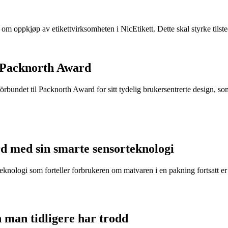
e om oppkjøp av etikettvirksomheten i NicEtikett. Dette skal styrke til
 Packnorth Award
rbundet til Packnorth Award for sitt tydelig brukersentrerte design, so
d med sin smarte sensorteknologi
eknologi som forteller forbrukeren om matvaren i en pakning fortsatt er t
n man tidligere har trodd