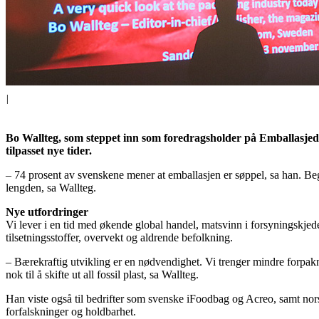
|
Bo Wallteg, som steppet inn som foredragsholder på Emballasjeda
tilpasset nye tider.
– 74 prosent av svenskene mener at emballasjen er søppel, sa han. Beg
lengden, sa Wallteg.
Nye utfordringer
Vi lever i en tid med økende global handel, matsvinn i forsyningskje
tilsetningsstoffer, overvekt og aldrende befolkning.
– Bærekraftig utvikling er en nødvendighet. Vi trenger mindre forpakn
nok til å skifte ut all fossil plast, sa Wallteg.
Han viste også til bedrifter som svenske iFoodbag og Acreo, samt no
forfalskninger og holdbarhet.