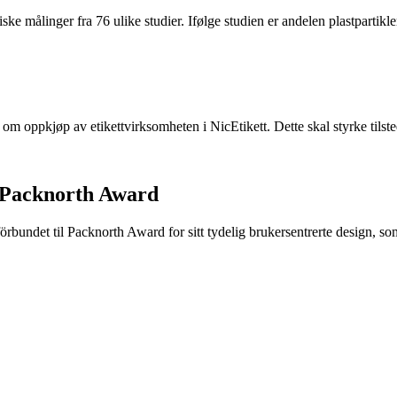
ke målinger fra 76 ulike studier. Ifølge studien er andelen plastpartikler 
e om oppkjøp av etikettvirksomheten i NicEtikett. Dette skal styrke til
 Packnorth Award
rbundet til Packnorth Award for sitt tydelig brukersentrerte design, so