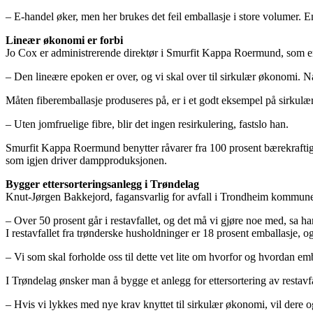
– E-handel øker, men her brukes det feil emballasje i store volumer. E
Lineær økonomi er forbi
Jo Cox er administrerende direktør i Smurfit Kappa Roermund, som er 
– Den lineære epoken er over, og vi skal over til sirkulær økonomi. N
Måten fiberemballasje produseres på, er i et godt eksempel på sirkulæ
– Uten jomfruelige fibre, blir det ingen resirkulering, fastslo han.
Smurfit Kappa Roermund benytter råvarer fra 100 prosent bærekraftige k
som igjen driver dampproduksjonen.
Bygger ettersorteringsanlegg i Trøndelag
Knut-Jørgen Bakkejord, fagansvarlig for avfall i Trondheim kommune, 
– Over 50 prosent går i restavfallet, og det må vi gjøre noe med, sa ha
I restavfallet fra trønderske husholdninger er 18 prosent emballasje, o
– Vi som skal forholde oss til dette vet lite om hvorfor og hvordan emb
I Trøndelag ønsker man å bygge et anlegg for ettersortering av restavfall
– Hvis vi lykkes med nye krav knyttet til sirkulær økonomi, vil dere 