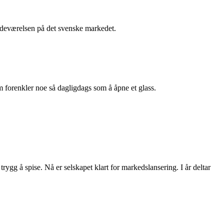
stedeværelsen på det svenske markedet.
m forenkler noe så dagligdags som å åpne et glass.
rygg å spise. Nå er selskapet klart for markedslansering. I år deltar