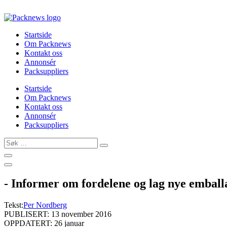
Skip
to
content
Startside
Om Packnews
Kontakt oss
Annonsér
Packsuppliers
Startside
Om Packnews
Kontakt oss
Annonsér
Packsuppliers
Søk
…
- Informer om fordelene og lag nye emball
Tekst:
Per Nordberg
PUBLISERT: 13 november 2016
OPPDATERT: 26 januar