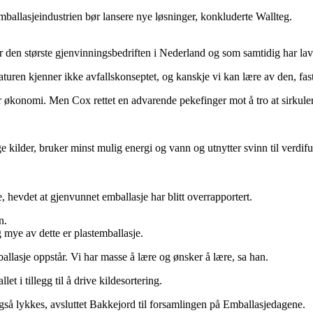
mballasjeindustrien bør lansere nye løsninger, konkluderte Wallteg.
den største gjenvinningsbedriften i Nederland og som samtidig har lave
aturen kjenner ikke avfallskonseptet, og kanskje vi kan lære av den, fas
r økonomi. Men Cox rettet en advarende pekefinger mot å tro at sirkule
ilder, bruker minst mulig energi og vann og utnytter svinn til verdiful
hevdet at gjenvunnet emballasje har blitt overrapportert.
n.
g mye av dette er plastemballasje.
allasje oppstår. Vi har masse å lære og ønsker å lære, sa han.
et i tillegg til å drive kildesortering.
også lykkes, avsluttet Bakkejord til forsamlingen på Emballasjedagene.