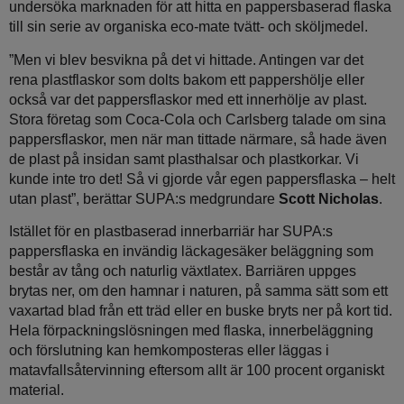
undersöka marknaden för att hitta en pappersbaserad flaska
till sin serie av organiska eco-mate tvätt- och sköljmedel.
”Men vi blev besvikna på det vi hittade. Antingen var det
rena plastflaskor som dolts bakom ett pappershölje eller
också var det pappersflaskor med ett innerhölje av plast.
Stora företag som Coca-Cola och Carlsberg talade om sina
pappersflaskor, men när man tittade närmare, så hade även
de plast på insidan samt plasthalsar och plastkorkar. Vi
kunde inte tro det! Så vi gjorde vår egen pappersflaska – helt
utan plast”, berättar SUPA:s medgrundare
Scott Nicholas
.
Istället för en plastbaserad innerbarriär har SUPA:s
pappersflaska en invändig läckagesäker beläggning som
består av tång och naturlig växtlatex. Barriären uppges
brytas ner, om den hamnar i naturen, på samma sätt som ett
vaxartad blad från ett träd eller en buske bryts ner på kort tid.
Hela förpackningslösningen med flaska, innerbeläggning
och förslutning kan hemkomposteras eller läggas i
matavfallsåtervinning eftersom allt är 100 procent organiskt
material.