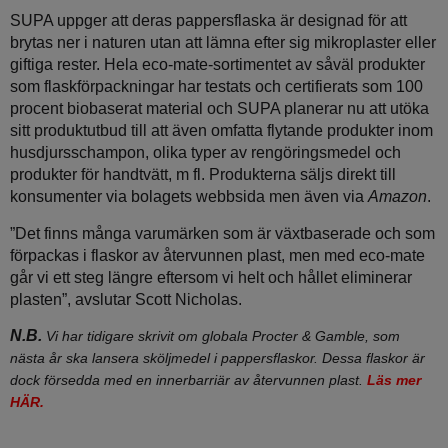
SUPA uppger att deras pappersflaska är designad för att
brytas ner i naturen utan att lämna efter sig mikroplaster eller
giftiga rester. Hela eco-mate-sortimentet av såväl produkter
som flaskförpackningar har testats och certifierats som 100
procent biobaserat material och SUPA planerar nu att utöka
sitt produktutbud till att även omfatta flytande produkter inom
husdjursschampon, olika typer av rengöringsmedel och
produkter för handtvätt, m fl. Produkterna säljs direkt till
konsumenter via bolagets webbsida men även via
Amazon
.
”Det finns många varumärken som är växtbaserade och som
förpackas i flaskor av återvunnen plast, men med eco-mate
går vi ett steg längre eftersom vi helt och hållet eliminerar
plasten”, avslutar Scott Nicholas.
N.B.
Vi har tidigare skrivit om globala Procter & Gamble, som
nästa år ska lansera sköljmedel i pappersflaskor. Dessa flaskor är
dock försedda med en innerbarriär av återvunnen plast.
Läs mer
HÄR.