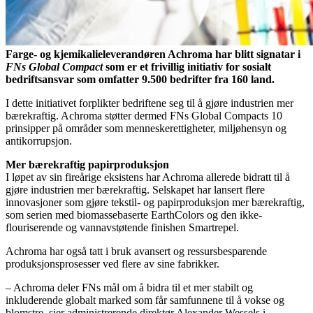
Farge- og kjemikalieleverandøren Achroma har blitt signatar i
FNs Global Compact
som er et frivillig initiativ for sosialt
bedriftsansvar som omfatter 9.500 bedrifter fra 160 land.
I dette initiativet forplikter bedriftene seg til å gjøre industrien mer
bærekraftig. Achroma støtter dermed FNs Global Compacts 10
prinsipper på områder som menneskerettigheter, miljøhensyn og
antikorrupsjon.
Mer bærekraftig papirproduksjon
I løpet av sin fireårige eksistens har Achroma allerede bidratt til å
gjøre industrien mer bærekraftig. Selskapet har lansert flere
innovasjoner som gjøre tekstil- og papirproduksjon mer bærekraftig,
som serien med biomassebaserte EarthColors og den ikke-
flouriserende og vannavstøtende finishen Smartrepel.
Achroma har også tatt i bruk avansert og ressursbesparende
produksjonsprosesser ved flere av sine fabrikker.
– Achroma deler FNs mål om å bidra til et mer stabilt og
inkluderende globalt marked som får samfunnene til å vokse og
blomstre, sier administrerende direktør Alexander Wessels i