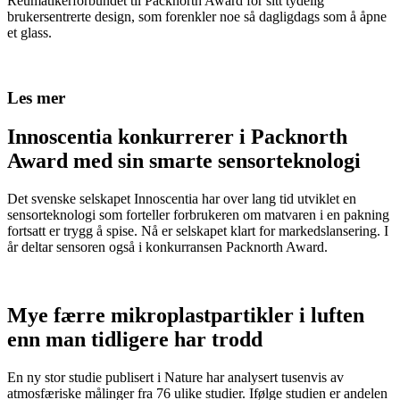
Reumatikerförbundet til Packnorth Award for sitt tydelig
brukersentrerte design, som forenkler noe så dagligdags som å åpne
et glass.
Les mer
Innoscentia konkurrerer i Packnorth
Award med sin smarte sensorteknologi
Det svenske selskapet Innoscentia har over lang tid utviklet en
sensorteknologi som forteller forbrukeren om matvaren i en pakning
fortsatt er trygg å spise. Nå er selskapet klart for markedslansering. I
år deltar sensoren også i konkurransen Packnorth Award.
Mye færre mikroplastpartikler i luften
enn man tidligere har trodd
En ny stor studie publisert i Nature har analysert tusenvis av
atmosfæriske målinger fra 76 ulike studier. Ifølge studien er andelen