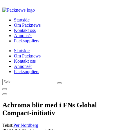
Skip
to
content
Startside
Om Packnews
Kontakt oss
Annonsér
Packsuppliers
Startside
Om Packnews
Kontakt oss
Annonsér
Packsuppliers
Søk
…
Achroma blir med i FNs Global
Compact-initiativ
Tekst:
Per Nordberg